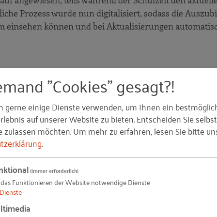
uf angewiesen, teils während der Schulzeit den aktuell
iche Prozess wurde nun digitalisiert, sodass die Auszub
form einsehen können und bei Aktualisierungen automatis
emand "Cookies" gesagt?!
n gerne einige Dienste verwenden, um Ihnen ein bestmöglic
lebnis auf unserer Website zu bieten. Entscheiden Sie selbst
e zulassen möchten.
Um mehr zu erfahren, lesen Sie bitte un
tzerklärung
.
nktional
(immer erforderlich)
 das Funktionieren der Website notwendige Dienste
Dienste
ltimedia