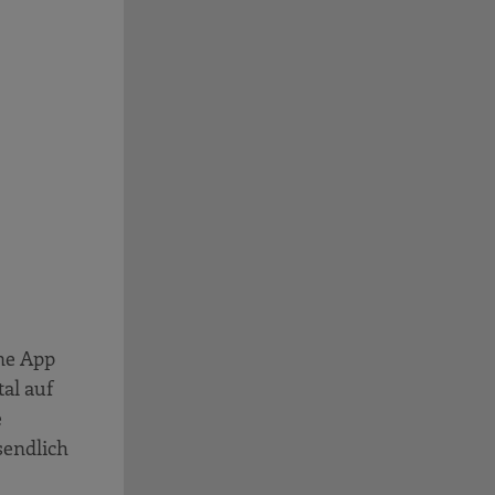
ne App
tal auf
e
sendlich