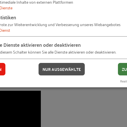
timediale Inhalte von externen Plattformen
Dienste
tistiken
nste zur Weiterentwicklung und Verbesserung unseres Webangebotes
terialbestellung bei
Flachglas Nord-Ost
wird zukünftig
Dienst
nen zusätzlichen Nutzen stellt die Funktion dar, einen
erreicht werden, wird automatisch eine entsprechende
le Dienste aktivieren oder deaktivieren
ktuell und einfach: so läuft es zukünftig bei Flachglas 
 diesem Schalter können Sie alle Dienste aktivieren oder deaktivieren.
N
NUR AUSGEWÄHLTE
ZU
Reali