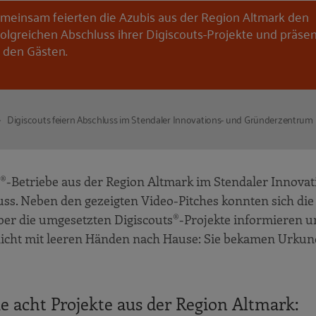
meinsam feierten die Azubis aus der Region Altmark den
folgreichen Abschluss ihrer Digiscouts-Projekte und präsen
e den Gästen.
Digiscouts feiern Abschluss im Stendaler Innovations- und Gründerzentrum
®-Betriebe aus der Region Altmark im Stendaler Innovat
ss. Neben den gezeigten Video-Pitches konnten sich die
er die umgesetzten Digiscouts®-Projekte informieren u
 nicht mit leeren Händen nach Hause: Sie bekamen Urku
ie acht Projekte aus der Region Altmark: