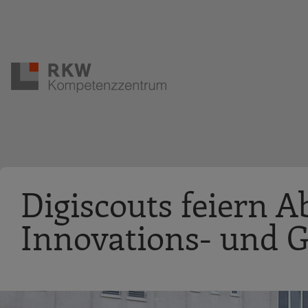
Zur Navigation springen
Zum Hauptinhalt springen
Digiscouts feiern A
Innovations- und 