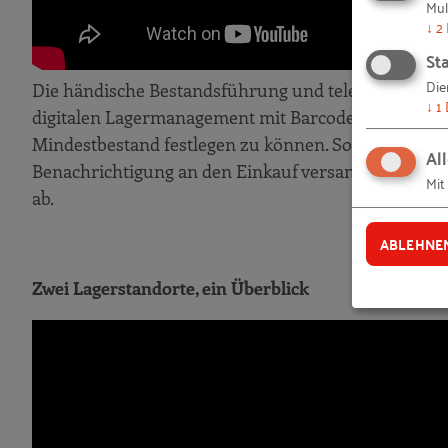
Mul
↓
2
Sta
Die
Die händische Bestandsführung und telefonische Ma
↓
1
digitalen Lagermanagement mit Barcodes weichen. Ei
Mindestbestand festlegen zu können. Sollte dieser 
Al
Benachrichtigung an den Einkauf versandt. Schnell, a
Mit
ab.
ABLEHNE
Zwei Lagerstandorte, ein Überblick