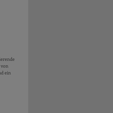
ierende
 von
nd ein