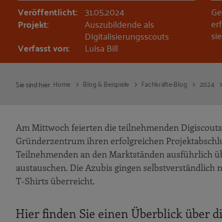
Veröffentlicht:
31.05.2024
Ge
er
Projekt:
Auszubildende als
si
Digitalisierungsscouts
Verfasst von:
Luisa Bill
Home
Blog & Beispiele
Fachkräfte-Blog
2024
Sie sind hier:
Am Mittwoch feierten die teilnehmenden Digiscouts
Gründerzentrum ihren erfolgreichen Projektabschlu
Teilnehmenden an den Marktständen ausführlich üb
austauschen. Die Azubis gingen selbstverständlich
T-Shirts überreicht.
Hier finden Sie einen Überblick über d