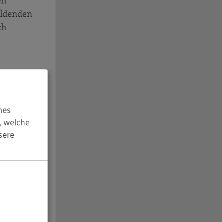
en
ildenden
ch
hes
, welche
sere