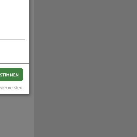
 dem
Nord-Ost
STIMMEN
siert mit Klaro!