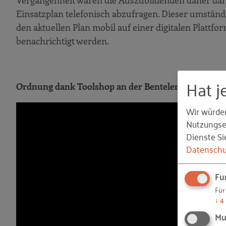
Vergangenheit waren die Auszubildenden daher dara
Einsatzplan telefonisch abzufragen. Dieser umständl
den aktuellen Plan mobil auf einer digitalen Platt
benachrichtigt werden.
Hat j
Ordnung dank Toolshop an der Benteler BAZ
Wir würde
Nutzungser
Dienste Si
Datenschu
Fu
Für
↓
4
Mu