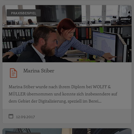
M
PRAXISBEISPIEL
Marina Stiber
Marina Stiber wurde nach ihrem Diplom bei WOLFF &
MÜLLER übernommen und konnte sich insbesondere auf
dem Gebiet der Digitalisierung, speziell im Berei…
12.09.2017
M