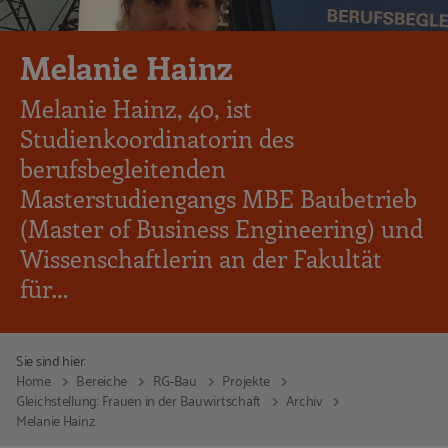
Melanie Hainz
Melanie Hainz, 40, ist
Studienkoordinatorin des
berufsbegleitenden
Masterstudiengangs MBE Baubetrieb
(Master of Business Engineering) und
Wissenschaftlerin an der Fakultät
für…
Sie sind hier:
Home
Bereiche
RG-Bau
Projekte
Gleichstellung: Frauen in der Bauwirtschaft
Archiv
Melanie Hainz