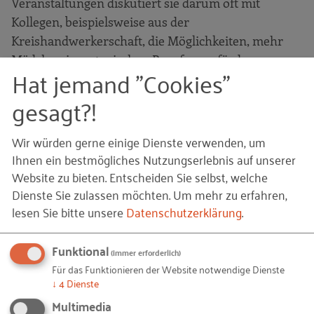
Veranstaltungen diskutiert sie darum oft mit
Kollegen, beispielsweise aus der
Kreishandwerkerschaft, die Möglichkeiten, mehr
Mädchen in untypischen Berufen zu fördern.
Hat jemand "Cookies"
Frau Hainz sieht das Thema Frauen in der
gesagt?!
Bauwirtschaft also von zwei Seiten. Zum einen
sollten sich Bauunternehmen Frauen gegenüber
Wir würden gerne einige Dienste verwenden, um
mehr öffnen, egal, ob als Azubi, Facharbeiter oder
Ihnen ein bestmögliches Nutzungserlebnis auf unserer
in Führungspositionen und empfiehlt ihnen, sich
Website zu bieten. Entscheiden Sie selbst, welche
mit Beschäftigungsmöglichkeiten von Frauen in
Dienste Sie zulassen möchten.
Um mehr zu erfahren,
ihren Betrieben auseinanderzusetzen.
lesen Sie bitte unsere
Datenschutzerklärung
.
Funktional
Den Frauen rät sie: „Wenn ihr Lust auf
(immer erforderlich)
Für das Funktionieren der Website notwendige Dienste
einen spannenden und vielfältigen Beruf
↓
4
Dienste
habt, seid ihr bei uns, im Bauhandwerk
Multimedia