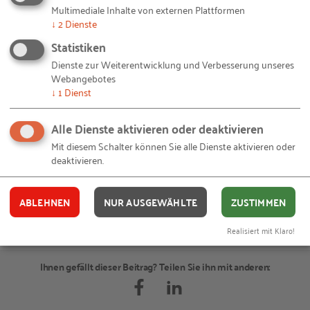
und auch bei den Ingenieuren, genau
Multimediale Inhalte von externen Plattformen
↓
2
Dienste
richtig. Es gibt nichts, was eine Frau mit
Statistiken
dem entsprechenden Willen nicht
Dienste zur Weiterentwicklung und Verbesserung unseres
schaffen kann!"
Webangebotes
↓
1
Dienst
Alle Dienste aktivieren oder deaktivieren
Mit diesem Schalter können Sie alle Dienste aktivieren oder
ZURÜCK ZUR ARCHIV-ÜBERSICHT
deaktivieren.
ABLEHNEN
NUR AUSGEWÄHLTE
ZUSTIMMEN
Realisiert mit Klaro!
© Melanie Hainz / Privat/Non-kommerziell – 20170824-Melanie-Hainz.JPG
Bildquellen und Copyright-Hinweise
Ihnen gefällt dieser Beitrag? Teilen Sie ihn mit anderen: