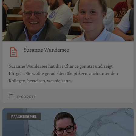
Susanne Wandersee
Susanne Wandersee hat ihre Chance genutzt und zeigt
Ehrgeiz. Sie wollte gerade den Skeptikern, auch unter den
Kollegen, beweisen, was sie kann.
12.09.2017
J
PRAXISBEISPIEL