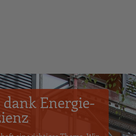
 dank Energie-
zienz