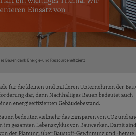
chaft ein wichtiges Thema. Wir
ienteren Einsatz von
es Bauen dank Energie- und Ressourceneffizienz
rade für die kleinen und mittleren Unternehmen der Bau
sforderung dar, denn Nachhaltiges Bauen bedeutet auch
inen energieeffizienten Gebäudebestand.
 Bauen bedeuten vielmehr das Einsparen von CO2 und a
n im gesamten Lebenszyklus von Bauwerken. Damit sind 
 von der Planung, über Baustoff-Gewinnung und -herstel