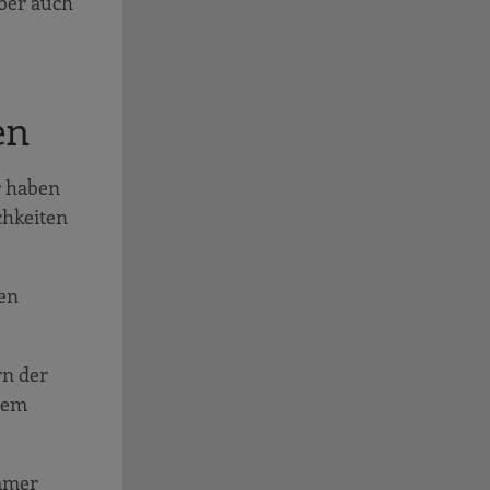
aber auch
en
r haben
chkeiten
den
rn der
dem
mmer