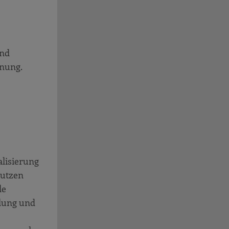
und
anung.
alisierung
Nutzen
le
llung und