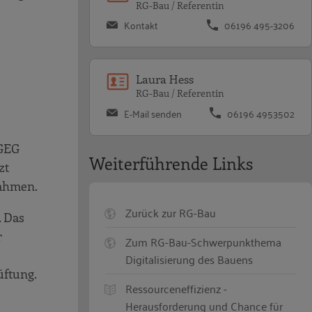
RG-Bau / Referentin
Kontakt
06196 495-3206
Laura Hess
RG-Bau / Referentin
E-Mail senden
06196 4953502
 GEG
Weiterführende Links
zt
nahmen.
Zurück zur RG-Bau
. Das
r
Zum RG-Bau-Schwerpunkthema
Digitalisierung des Bauens
üftung.
Ressourceneffizienz -
Herausforderung und Chance für