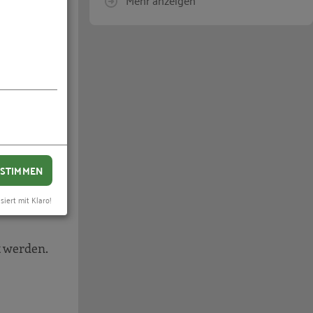
alein- und
risch
offe, da
wird.
STIMMEN
ender
ngigen
siert mit Klaro!
t werden.