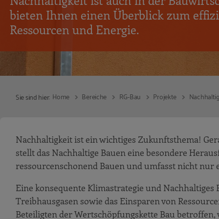
Nachhaltigkeit ist auch in der Bauwirts
bieten Ihnen einen Überblick zum effiz
Ressourcen und Energie.
Home
Bereiche
RG-Bau
Projekte
Nachhaltig
Sie sind hier:
Nachhaltigkeit ist ein wichtiges Zukunftsthema! Ge
stellt das Nachhaltige Bauen eine besondere Herau
ressourcenschonend Bauen und umfasst nicht nur e
Eine konsequente Klimastrategie und Nachhaltiges
Treibhausgasen sowie das Einsparen von Ressource
Beteiligten der Wertschöpfungskette Bau betroffen,