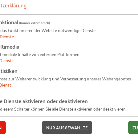
unikation und vermindert die Arbeitsleistung. In Kombin
tzerklärung
.
eigt der Stresshormonspiegel, was auf Dauer zu Erkrank
ühren
t daher Höchstgrenzen für Lärm festgelegt, die Sie ein
nktional
(immer erforderlich)
lastungswechsel
 das Funktionieren der Website notwendige Dienste
ur ArbStättV) und die Lärmund Vibrations-Arbeitsschut
Dienste
en die Anforderungen in den Technischen Regeln zur Lä
ltimedia
en
timediale Inhalte von externen Plattformen
chreiben
Dienste
halten DIN EN ISO 11690und -2. Lärmminderung an Bild
tistiken
Einzelfall lernen
ie Bildschirmarbeitsplatzverordnung (BildscharbV), Anh
nste zur Weiterentwicklung und Verbesserung unseres Webangebotes
Dienst
en bis mittelgroßen Räumen im Hinblick auf Sprachverst
le Dienste aktivieren oder deaktivieren
 diesem Schalter können Sie alle Dienste aktivieren oder deaktivieren.
einschätzen
en
N
NUR AUSGEWÄHLTE
ZU