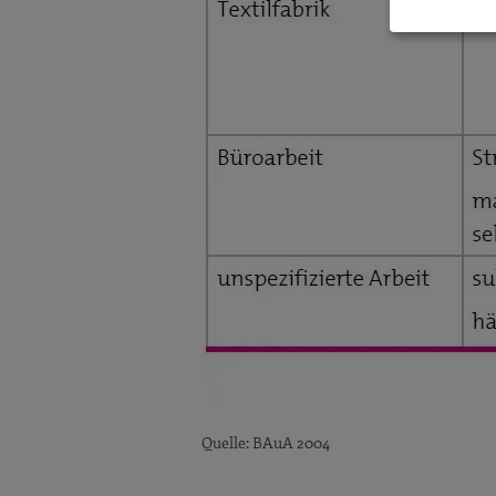
Literatur & Links
Quelle: BAuA 2004