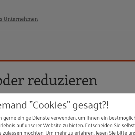
ches Unternehmen
oder reduzieren
setzen
emand "Cookies" gesagt?!
 Dabei ist es unerheblich, ob jemand über längere Zeit 
ze Geräuscheinwirkung mit einem Spitzenschalldruckpegel
setzen
he ungünstige Faktoren wie Schwingungen, Zwangshaltun
n gerne einige Dienste verwenden, um Ihnen ein bestmöglic
lebnis auf unserer Website zu bieten. Entscheiden Sie selbst
e zulassen möchten.
Um mehr zu erfahren, lesen Sie bitte un