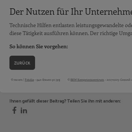
Der Nutzen für Ihr Unternehm
Technische Hilfen entlasten leistungsgewandelte ode
diese Tätigkeit ausführen können. Der richtige Umg
So können Sie vorgehen:
ZURÜCK
© racorn /
Fotolia
– 940-frauen-pc.jpg
©
RKW Kompetenzzentrum
– 20170203-Gesund-a
Bildquellen und Copyright-Hinweise
Ihnen gefällt dieser Beitrag? Teilen Sie ihn mit anderen: