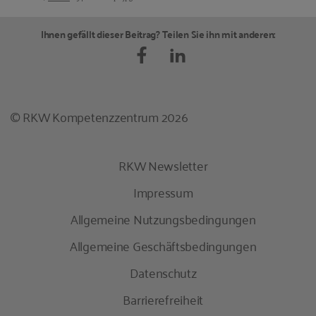
Bildquellen und Copyright-Hinweise
Ihnen gefällt dieser Beitrag? Teilen Sie ihn mit anderen:
© RKW Kompetenzzentrum 2026
RKW Newsletter
Impressum
Allgemeine Nutzungsbedingungen
Allgemeine Geschäftsbedingungen
Datenschutz
Barrierefreiheit