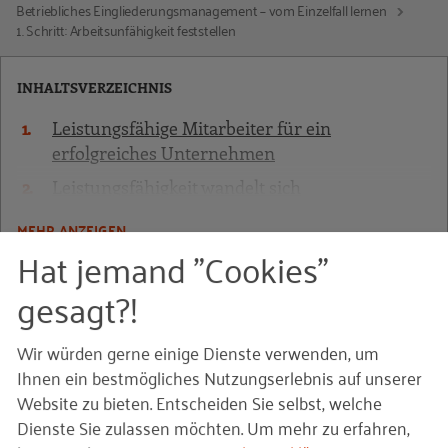
Betriebliches Eingliederungsmanagement – vom Einzelfall lernen
1. Schritt: Arbeitsunfähigkeit feststellen
INHALTSVERZEICHNIS
Leistungsfähige Mitarbeiter für ein
erfolgreiches Unternehmen
Leistungsfähigkeit wandelt sich
Auswirkungen der Arbeit auf die Gesundheit
MEHR ANZEIGEN
Hat jemand "Cookies"
Arbeitsplätze gesund gestalten
Heben, Halten und Tragen – richtig und sicher
gesagt?!
1. Schritt:
1. Schritt: Vorbereiten
Wir würden gerne einige Dienste verwenden, um
2. Schritt: Maßnahmen entwickeln und
Arbeitsunfähigkeit
Ihnen ein bestmögliches Nutzungserlebnis auf unserer
umsetzen
Website zu bieten. Entscheiden Sie selbst, welche
feststellen
Lärm – vermeiden oder reduzieren
Dienste Sie zulassen möchten.
Um mehr zu erfahren,