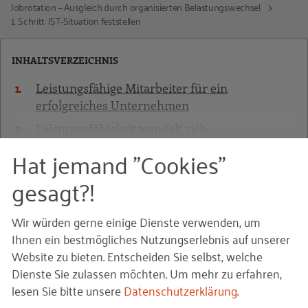
Jobrotation – Ausgleich durch organisierten Belastungswechsel
1. Schritt: IST-Situation feststellen
INHALTSVERZEICHNIS
Leistungsfähige Mitarbeiter für ein
erfolgreiches Unternehmen
Leistungsfähigkeit wandelt sich
Hat jemand "Cookies"
Auswirkungen der Arbeit auf die Gesundheit
MEHR ANZEIGEN
Arbeitsplätze gesund gestalten
gesagt?!
Heben, Halten und Tragen – richtig und sicher
1. Schritt: IST-Situation
Wir würden gerne einige Dienste verwenden, um
1. Schritt: Vorbereiten
Ihnen ein bestmögliches Nutzungserlebnis auf unserer
2. Schritt: Maßnahmen entwickeln und
feststellen
Website zu bieten. Entscheiden Sie selbst, welche
umsetzen
Dienste Sie zulassen möchten.
Um mehr zu erfahren,
Lärm – vermeiden oder reduzieren
lesen Sie bitte unsere
Datenschutzerklärung
.
Mit der Gefährdungsbeurteilung finden Sie heraus,