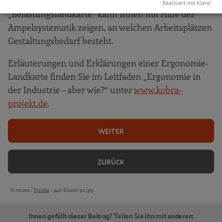
Eine für die Arbeitsbereiche erstellte
Realisiert mit Klaro!
Betriebliches Eingliederungsmanagement –
„Belastungslandkarte“ kann Ihnen mit Hilfe der
vom Einzelfall lernen
Ampelsystematik zeigen, an welchen Arbeitsplätzen
1. Schritt: Arbeitsunfähigkeit feststellen
Gestaltungsbedarf besteht.
2. Schritt: Einwilligung des Mitarbeiters
Erläuterungen und Erklärungen einer Ergonomie-
3. Schritt: Ursachen analysieren
Landkarte finden Sie im Leitfaden „Ergonomie in
4. Schritt: Die künftige Leistungsfähigkeit
der Industrie – aber wie?“ unter
www.kobra-
einschätzen
projekt.de
.
5. Schritt: Maßnahmen planen und
WEITER
umsetzen
6. Schritt: Erfolgskontrolle
ZURÜCK
Literatur & Links
© racorn /
Fotolia
– 940-frauen-pc.jpg
Bildquellen und Copyright-Hinweise
Ihnen gefällt dieser Beitrag? Teilen Sie ihn mit anderen: