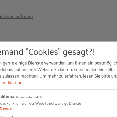
ches Unternehmen
emand "Cookies" gesagt?!
n gerne einige Dienste verwenden, um Ihnen ein bestmöglic
wandelt sich
lebnis auf unserer Website zu bieten. Entscheiden Sie selbst
setzen
e zulassen möchten.
Um mehr zu erfahren, lesen Sie bitte un
tzerklärung
.
 das Erkennen und Ausgleichen von bereits eingetretene
n der körperlichen und geistigen Fähigkeiten möglich
nktional
setzen
(immer erforderlich)
und -umgebung sowie durch organisatorische Maßnahmen 
 das Funktionieren der Website notwendige Dienste
ann. Und Sie können die Potenziale fördern, die mit fort
Dienste
innbringend einsetzen. Von solchen präventiven Maßnah
ltimedia