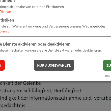
timediale Inhalte von externen Plattformen
Dienste
ühren
on körperlichen oder geistigen Einschränkungen zeitw
tistiken
 Ursache für einen Leistungswandel kann ein Unfall, ei
lastungswechsel
nste zur Weiterentwicklung und Verbesserung unseres Webangebotes
Dienst
en
esundheit sollten sich an sogenannten alterskritische
le Dienste aktivieren oder deaktivieren
e eines Arbeitslebens ein Leistungswandel eintritt, werd
chreiben
 diesem Schalter können Sie alle Dienste aktivieren oder deaktivieren.
Einzelfall lernen
N
NUR AUSGEWÄHLTE
ZU
Reali
einschätzen
en