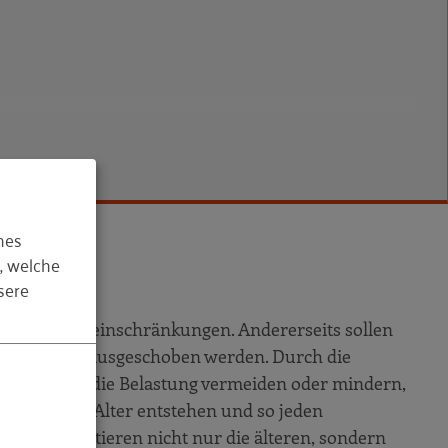
hes
, welche
sere
n Leistungseinschränkungen. Andererseits sollen
st weit hinausgeschoben werden. Durch die
können Sie die Belastung vermeiden oder mindern,
schreitendem Alter entstehen und so jeden
men profitieren nicht nur die älteren, sondern