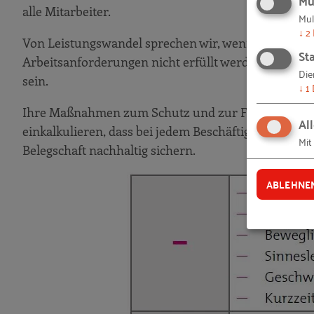
alle Mitarbeiter.
2. Schritt: IST-Situation feststellen
Mul
↓
2
3. Schritt: Maßnahmen planen und durchf
Von Leistungswandel sprechen wir, wenn aufgrund v
Sta
Arbeitsanforderungen nicht erfüllt werden können.
Jobrotation – Ausgleich durch organisierten Be
Die
sein.
↓
1
1. Schritt: IST-Situation feststellen
2. Schritt: Maßnahmen planen und umsetz
Ihre Maßnahmen zum Schutz und zur Förderung der G
Al
einkalkulieren, dass bei jedem Beschäftigten im Lauf
3. Schritt: Wirkung kontrollieren und forts
Mit
Belegschaft nachhaltig sichern.
Betriebliches Eingliederungsmanagement – vom 
1. Schritt: Arbeitsunfähigkeit feststellen
ABLEHNE
2. Schritt: Einwilligung des Mitarbeiters
3. Schritt: Ursachen analysieren
4. Schritt: Die künftige Leistungsfähigkeit 
5. Schritt: Maßnahmen planen und umsetz
6. Schritt: Erfolgskontrolle