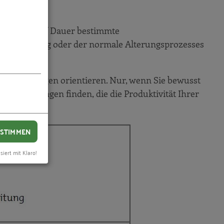
eise oder auf Dauer bestimmte
ne Erkrankung oder der normale Alterungsprozesses
n Belastungen orientieren. Nur, wenn Sie bewusst
en Sie Lösungen finden, die die Produktivität Ihrer
STIMMEN
siert mit Klaro!