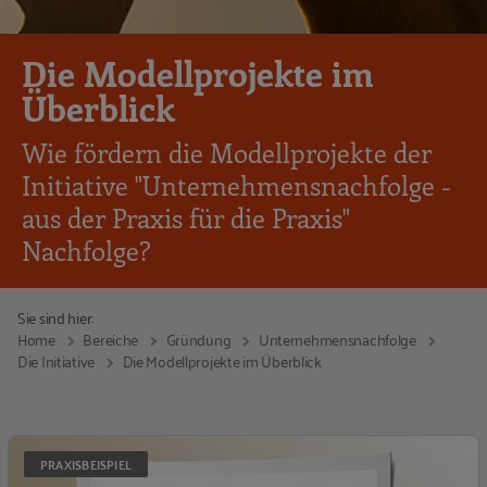
Die Modellprojekte im
Überblick
Wie fördern die Modellprojekte der
Initiative "Unternehmensnachfolge -
aus der Praxis für die Praxis"
Nachfolge?
Sie sind hier:
Home
Bereiche
Gründung
Unternehmensnachfolge
Die Initiative
Die Modellprojekte im Überblick
D
PRAXISBEISPIEL