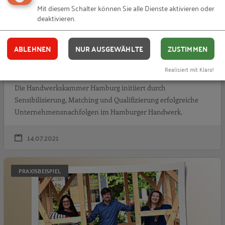
Mit diesem Schalter können Sie alle Dienste aktivieren oder
deaktivieren.
ABLEHNEN
NUR AUSGEWÄHLTE
ZUSTIMMEN
Nachfolgelotsen für das Hamburger
Handwerk
Realisiert mit Klaro!
Die Handwerkskammer Hamburg initiiert durch
Sensibilisierung, Matching und Qualifizierung erfolgreiche
Unternehmensnachfolgen im Hamburger Handwerk.
14.07.2021
N
PRAXISBEISPIEL