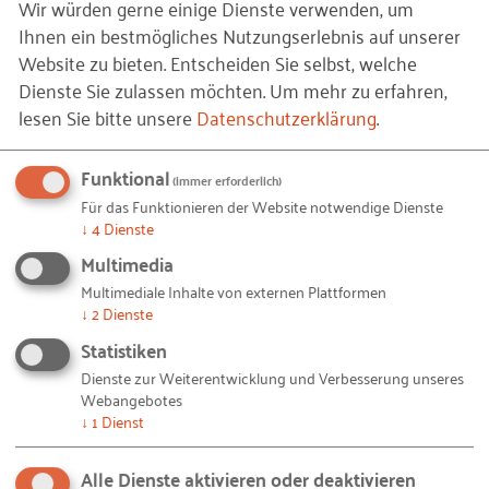
Wir würden gerne einige Dienste verwenden, um
Ihnen ein bestmögliches Nutzungserlebnis auf unserer
Website zu bieten. Entscheiden Sie selbst, welche
Dienste Sie zulassen möchten.
Um mehr zu erfahren,
lesen Sie bitte unsere
Datenschutzerklärung
.
Lausitzer NachfolgeBUS
Funktional
(immer erforderlich)
Für das Funktionieren der Website notwendige Dienste
Täglich fährt der Nachfolgebus der BTU Cottbus-Senftenberg
↓
4
Dienste
durch die Region Lausitz, um für Unternehmensnachfolge zu
Multimedia
werben.
Multimediale Inhalte von externen Plattformen
↓
2
Dienste
30.07.2021
Statistiken
N
Dienste zur Weiterentwicklung und Verbesserung unseres
PRAXISBEISPIEL
Webangebotes
↓
1
Dienst
Alle Dienste aktivieren oder deaktivieren