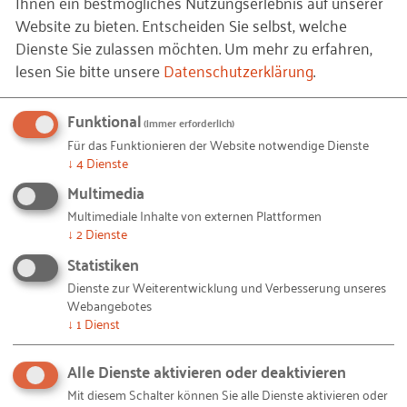
Ihnen ein bestmögliches Nutzungserlebnis auf unserer
gleichzeitig stehen alle beteiligten Organisationen
Website zu bieten. Entscheiden Sie selbst, welche
immer für vertiefende Einzelberatungen zur
Dienste Sie zulassen möchten.
Um mehr zu erfahren,
Verfügung.
lesen Sie bitte unsere
Datenschutzerklärung
.
Mehr Informationen zum Projekt finden Sie hier!
Funktional
(immer erforderlich)
Für das Funktionieren der Website notwendige Dienste
WEITER
↓
4
Dienste
Multimedia
© hudiemm /
iStock.com
– Nachfolgelotsen_Niederbayern_Oberpfalz_.jpg
Bildquellen und Copyright-Hinweise
Multimediale Inhalte von externen Plattformen
↓
2
Dienste
Ihnen gefällt dieser Beitrag? Teilen Sie ihn mit anderen:
Statistiken
Dienste zur Weiterentwicklung und Verbesserung unseres
Webangebotes
↓
1
Dienst
Bleiben Sie auf dem Laufenden!
Alle Dienste aktivieren oder deaktivieren
Mit diesem Schalter können Sie alle Dienste aktivieren oder
Mit unseren RKW Alerts bleiben Sie immer auf dem