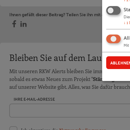
Sta
Ihnen gefällt dieser Beitrag? Teilen Sie ihn mit anderen:
Die
↓
1
Al
Mit
Bleiben Sie auf dem Laufenden
ABLEHNE
Mit unseren RKW Alerts bleiben Sie immer auf dem 
sobald es etwas Neues zum Projekt "
Stärkung von G
auf unserer Website gibt. Alles, was Sie dafür brauc
IHRE E-MAIL-ADRESSE