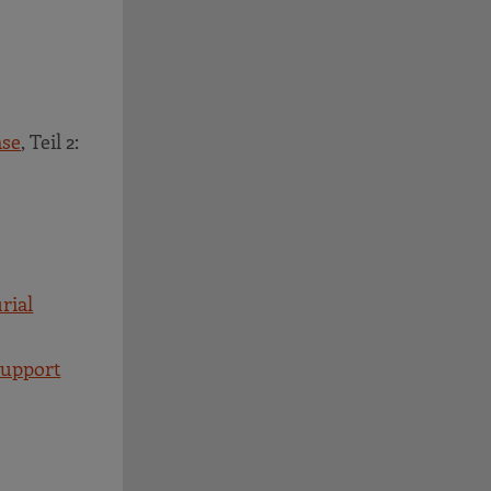
ase
, Teil 2:
rial
Support