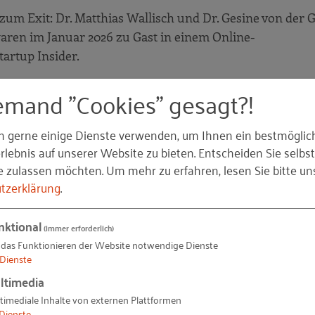
zum Exit: Dr. Matthias Wallisch und Dr. Gesine von der
ren im Januar 2026 zu Gast in einem Online-
tartup Insider.
ebinar
s
emand "Cookies" gesagt?!
rkshop zum StEP-Tool
n gerne einige Dienste verwenden, um Ihnen ein bestmöglic
lebnis auf unserer Website zu bieten. Entscheiden Sie selbst
StEP-Tool wissen, uns für einen Vortrag einladen oder 
e zulassen möchten.
Um mehr zu erfahren, lesen Sie bitte un
? Dann sprechen Sie uns gerne an!
tzerklärung
.
nktional
(immer erforderlich)
 das Funktionieren der Website notwendige Dienste
Dienste
© RKW Kompetenzzentrum / Nikada /
Getty Images
– 2026_Step_Website_PosterSet.JPG
ltimedia
26_Step_Website_Podacst.JPG
© Nikada /
Getty Images
– 2026_Step_Website_WS.JPG
timediale Inhalte von externen Plattformen
-rechts-und-betonwand.jpg)
Dienste