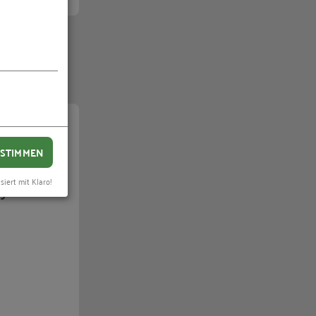
STIMMEN
los,
siert mit Klaro!
systeme
"