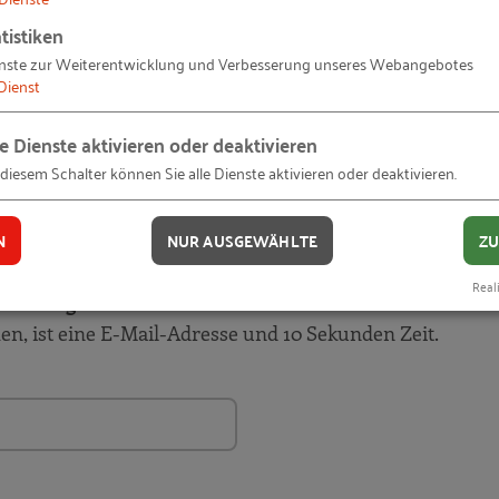
tistiken
nste zur Weiterentwicklung und Verbesserung unseres Webangebotes
Dienst
le Dienste aktivieren oder deaktivieren
 diesem Schalter können Sie alle Dienste aktivieren oder deaktivieren.
!
N
NUR AUSGEWÄHLTE
ZU
Laufenden. Wir informieren Sie automatisch und kosten
Reali
ründungsaktivitäten durch den Ansatz der Gründeröko
hen, ist eine E-Mail-Adresse und 10 Sekunden Zeit.