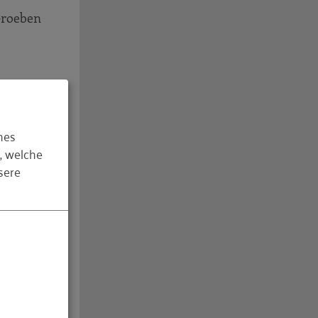
 Groeben
hes
, welche
planen
sere