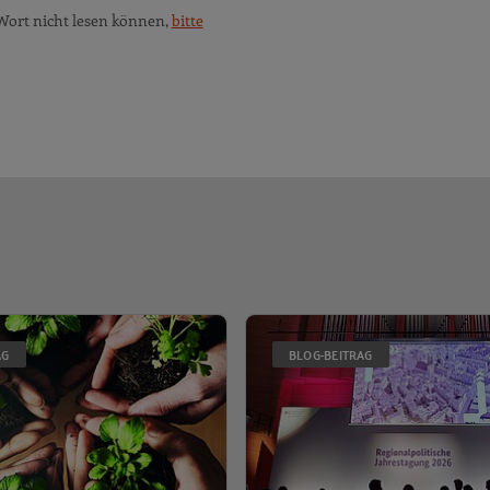
Wort nicht lesen können,
bitte
ort- und Wirtschaftsfaktor
Nur wer sät, kann ernten: Die Rol
AG
BLOG-BEITRAG