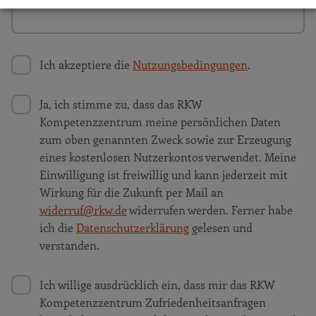
Ich akzeptiere die
Nutzungsbedingungen
.
Ja, ich stimme zu, dass das RKW
Kompetenzzentrum meine persönlichen Daten
zum oben genannten Zweck sowie zur Erzeugung
eines kostenlosen Nutzerkontos verwendet. Meine
Einwilligung ist freiwillig und kann jederzeit mit
Wirkung für die Zukunft per Mail an
widerruf@rkw.de
widerrufen werden. Ferner habe
ich die
Datenschutzerklärung
gelesen und
verstanden.
Ich willige ausdrücklich ein, dass mir das RKW
Kompetenzzentrum Zufriedenheitsanfragen