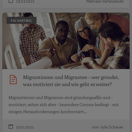
23.03.2021
Mehrere Verfassende
M
FACHARTIKEL
Migrantinnen und Migranten – wer gründet,
was motiviert sie und wie geht es weiter?
Migrantinnen und Migranten sind gründungsaffin und -
motiviert, sehen sich aber - besonders Corona-bedingt - mit
einigen Herausforderungen konfrontiert…
13.01.2021
von Julia Schauer