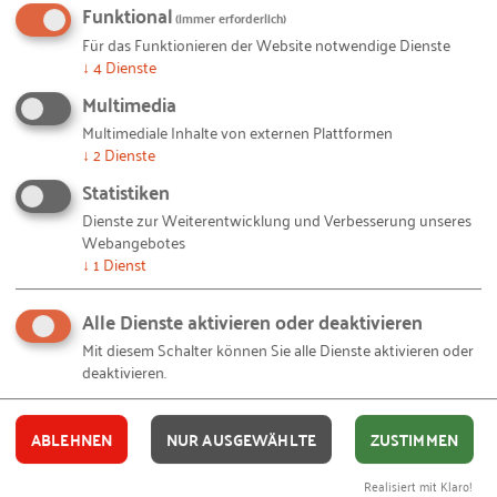
Funktional
(immer erforderlich)
© iStock_nd3000_1135470146 /
iStock.com
– Team (2537_team.jpg)
Für das Funktionieren der Website notwendige Dienste
© oonal /
iStock.com
– Videokamera (2205_videokamera.jpg)
↓
4
Dienste
Ihnen gefällt dieser Beitrag? Teilen Sie ihn mit anderen:
Multimedia
Multimediale Inhalte von externen Plattformen
↓
2
Dienste
Statistiken
Dienste zur Weiterentwicklung und Verbesserung unseres
Bleiben Sie auf dem Laufenden!
Webangebotes
↓
1
Dienst
Mit unseren RKW Alerts bleiben Sie immer auf dem
Laufenden. Wir informieren Sie automatisch und
Alle Dienste aktivieren oder deaktivieren
kostenlos, sobald es etwas Neues zum Projekt "
Wir
Mit diesem Schalter können Sie alle Dienste aktivieren oder
deaktivieren.
Unternehmen!
" auf unserer Website gibt. Alles, was
Sie dafür brauchen, ist eine E-Mail-Adresse und 10
Sekunden Zeit.
ABLEHNEN
NUR AUSGEWÄHLTE
ZUSTIMMEN
IHRE E-MAIL-ADRESSE
Realisiert mit Klaro!