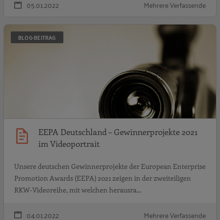
05.01.2022
Mehrere Verfassende
E
BLOG-BEITRAG
EEPA Deutschland – Gewinnerprojekte 2021
im Videoportrait
Unsere deutschen Gewinnerprojekte der European Enterprise
Promotion Awards (EEPA) 2021 zeigen in der zweiteiligen
RKW-Videoreihe, mit welchen herausra…
04.01.2022
Mehrere Verfassende