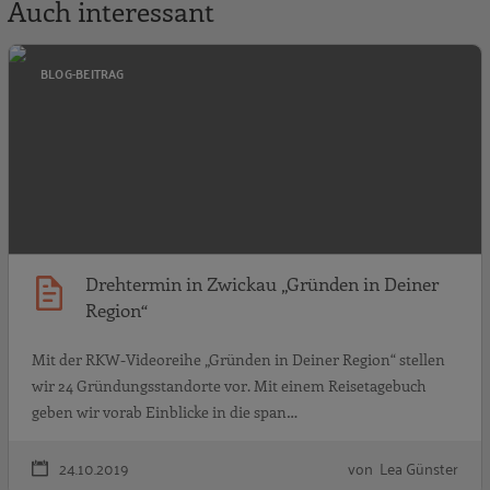
Auch interessant
D
BLOG-BEITRAG
Drehtermin in Zwickau „Gründen in Deiner
Region“
Mit der RKW-Videoreihe „Gründen in Deiner Region“ stellen
wir 24 Gründungsstandorte vor. Mit einem Reisetagebuch
geben wir vorab Einblicke in die span…
24.10.2019
von Lea Günster