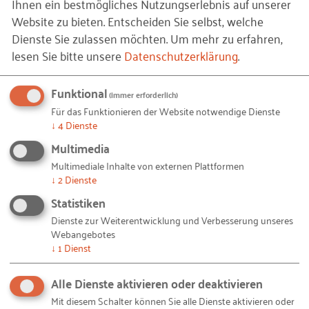
Ihnen ein bestmögliches Nutzungserlebnis auf unserer
Website zu bieten. Entscheiden Sie selbst, welche
Dienste Sie zulassen möchten.
Um mehr zu erfahren,
TU Dortmund - Centrum für
lesen Sie bitte unsere
Datenschutzerklärung
.
Entrepreneurship & Transfer
>> Konzeption und Durchführung eines
Funktional
(immer erforderlich)
zweitägigen Workshops
Zusammen Wachsen
für
Für das Funktionieren der Website notwendige Dienste
Unterstützerinnen und Unterstützer von Startups
↓
4
Dienste
in Nordrhein-Westfalen (09/2022)
Multimedia
Multimediale Inhalte von externen Plattformen
Die Ziele des Auftrags waren: Entwicklung der
↓
2
Dienste
„Customer Journey“ aus Sicht angehender
Statistiken
Gründerinnen und Gründer, Schaffung eines
Dienste zur Weiterentwicklung und Verbesserung unseres
gemeinsamen Verständnisses der beteiligten
Webangebotes
Initiativen auf den Unterstützungsprozess von
↓
1
Dienst
Startup-Teams sowie die Entwicklung eines
Alle Dienste aktivieren oder deaktivieren
Konzeptes, aus dem hervorgeht, in welchen Phasen,
Mit diesem Schalter können Sie alle Dienste aktivieren oder
welche Initiativen mit welchem Know-how