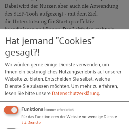
Dabei wird der Nutzen aber auch die Anwendung
des StEP-Tools aufgezeigt - mit dem Ziel,
die Unterstützung für Startups effektiv
koordinieren zu können. Der Leitfaden steht als
Hat jemand "Cookies"
PDF zum Download zur Verfügung.
gesagt?!
>> Hier finden Sie weitere Produkte rund um das
StEP-Tool
Wir würden gerne einige Dienste verwenden, um
Ihnen ein bestmögliches Nutzungserlebnis auf unserer
Website zu bieten. Entscheiden Sie selbst, welche
© Nikada /
Getty Images
– GettyImages-631184594.jpg
Bildquellen und Copyright-Hinweise
Dienste Sie zulassen möchten.
Um mehr zu erfahren,
Ihnen gefällt dieser Beitrag? Teilen Sie ihn mit anderen:
lesen Sie bitte unsere
Datenschutzerklärung
.
Funktional
(immer erforderlich)
Für das Funktionieren der Website notwendige Dienste
↓
4
Dienste
Bleiben Sie auf dem Laufenden!