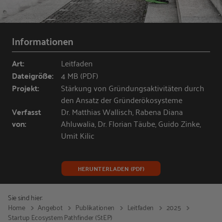
Informationen
Art:
Leitfaden
Dateigröße:
4 MB (PDF)
Projekt:
Stärkung von Gründungsaktivitäten durch
den Ansatz der Gründerökosysteme
Verfasst
Dr. Matthias Wallisch, Rabena Diana
von:
Ahluwalia, Dr. Florian Täube, Guido Zinke,
Umit Kilic
HERUNTERLADEN (PDF)
Sie sind hier:
Home
Angebot
Publikationen
Leitfaden
2025
Startup Ecosystem Pathfinder (StEP)