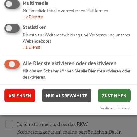
Multimedia
Multimediale Inhalte von externen Plattformen
Mit unseren RKW Alerts bleiben Sie immer auf dem
↓
2
Dienste
Laufenden. Wir informieren Sie automatisch und
Statistiken
kostenlos, sobald es etwas Neues zum Projekt
Dienste zur Weiterentwicklung und Verbesserung unseres
"
Stärkung von Gründungsaktivitäten durch den
Webangebotes
Ansatz der Gründerökosysteme
" auf unserer
↓
1
Dienst
Website gibt. Alles, was Sie dafür brauchen, ist eine
E-Mail-Adresse und 10 Sekunden Zeit.
Alle Dienste aktivieren oder deaktivieren
Mit diesem Schalter können Sie alle Dienste aktivieren oder
IHRE E-MAIL-ADRESSE
deaktivieren.
ABLEHNEN
NUR AUSGEWÄHLTE
ZUSTIMMEN
Ich akzeptiere die
Nutzungsbedingungen
.
Realisiert mit Klaro!
Ja, ich stimme zu, dass das RKW
Kompetenzzentrum meine persönlichen Daten