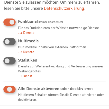
Dienste Sie zulassen möchten.
Um mehr zu erfahren,
"Gesund Arbeiten".
lesen Sie bitte unsere
Datenschutzerklärung
.
Betriebliches Eingliederungsmanagement
: Seit
2004 ist das betriebliche
Funktional
Eingliederungsmanagement gesetzlich
(immer erforderlich)
Für das Funktionieren der Website notwendige Dienste
vorgeschrieben. Ziel ist es, Mitarbeiter zu
↓
4
Dienste
unterstützen, die länger oder häufiger krank
Multimedia
sind. Wie Unternehmen dieses erfolgreich
etablieren können, ist auf
www.betriebliche-
Multimediale Inhalte von externen Plattformen
↓
2
Dienste
eingliederung.de
dargestellt.
Statistiken
Dienste zur Weiterentwicklung und Verbesserung unseres
Daten zum Arbeitskreis
Webangebotes
↓
1
Dienst
Name:
Arbeitskreis Gesundheit im Betrieb
Alle Dienste aktivieren oder deaktivieren
Laufzeit:
laufend seit 1995
Mit diesem Schalter können Sie alle Dienste aktivieren oder
deaktivieren.