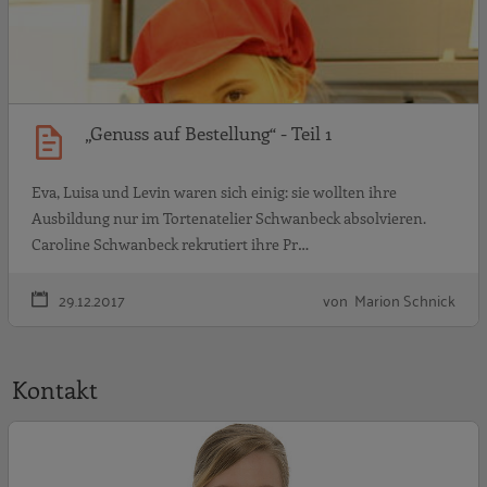
„Genuss auf Bestellung“ - Teil 1
Eva, Luisa und Levin waren sich einig: sie wollten ihre
Ausbildung nur im Tortenatelier Schwanbeck absolvieren.
Caroline Schwanbeck rekrutiert ihre Pr…
29.12.2017
von Marion Schnick
Kontakt
G