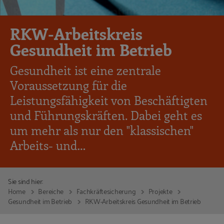
RKW-Arbeitskreis
Gesundheit im Betrieb
Gesundheit ist eine zentrale
Voraussetzung für die
Leistungsfähigkeit von Beschäftigten
und Führungskräften. Dabei geht es
um mehr als nur den "klassischen"
Arbeits- und…
Sie sind hier:
Home
Bereiche
Fachkräftesicherung
Projekte
Gesundheit im Betrieb
RKW-Arbeitskreis Gesundheit im Betrieb