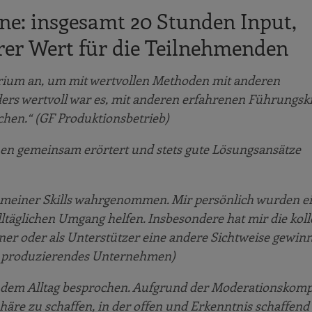
ne: insgesamt 20 Stunden Input,
er Wert für die Teilnehmenden
tarium an, um mit wertvollen Methoden mit anderen
ders wertvoll war es, mit anderen erfahrenen Führungsk
hen.“ (GF Produktionsbetrieb)
onen gemeinsam erörtert und stets gute Lösungsansätze
ng meiner Skills wahrgenommen.
Mir persönlich wurden e
ltäglichen Umgang helfen. Insbesondere hat mir die koll
fener oder als Unterstützer eine andere Sichtweise gewin
ist produzierendes Unternehmen)
 dem Alltag besprochen. Aufgrund der Moderationskomp
äre zu schaffen, in der offen und Erkenntnis schaffend 