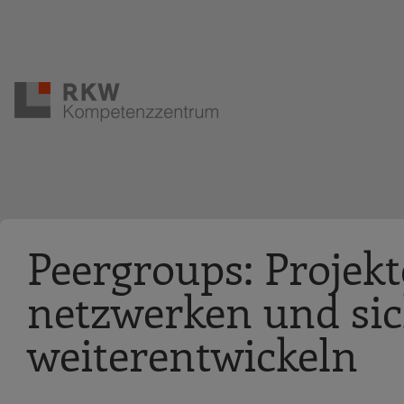
Zur Navigation springen
Zum Hauptinhalt springen
Peergroups: Projek
netzwerken und sic
weiterentwickeln