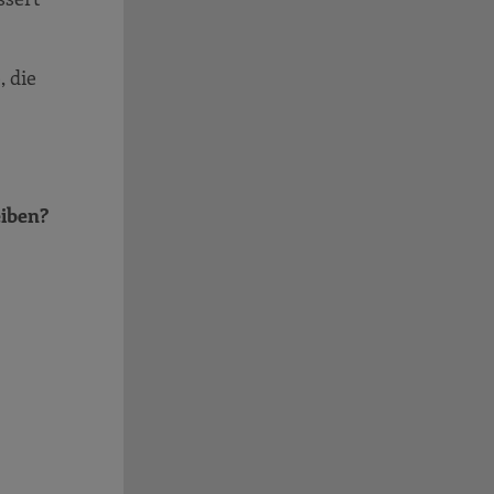
 die
eiben?