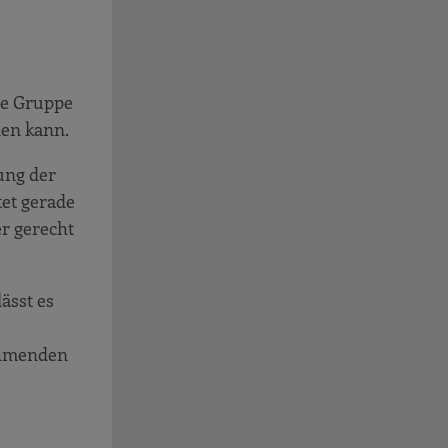
ie Gruppe
den kann.
ung der
et gerade
r gerecht
ässt es
nehmenden