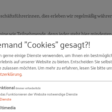
schäftsführerinnen, dies erleben wir regelmäßig währe
mine wie Teilnehmende, denn jeder steht hier mindesten
emand "Cookies" gesagt?!
n Runde treffen wir uns in einer gleichbleibenden Grupp
en am Unternehmen aber auch an der Wirkung der persö
n gerne einige Dienste verwenden, um Ihnen ein bestmöglic
lebnis auf unserer Website zu bieten. Entscheiden Sie selbst
er „sich gegenseitig stützen und begleiten“ beschrei
e zulassen möchten.
Um mehr zu erfahren, lesen Sie bitte un
 entsteht bereits nach wenigen Terminen eine Art von
tzerklärung
.
iche und persönliche Fragestellungen in einem Kreis
er Rahmen, um strategische, operative, führungsspezifis
nktional
(immer erforderlich)
tige Lösungsimpulse zu erhalten.
 das Funktionieren der Website notwendige Dienste
Dienste
ltimedia