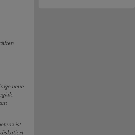
räften
inige neue
egiale
nen
etenz ist
diskutiert