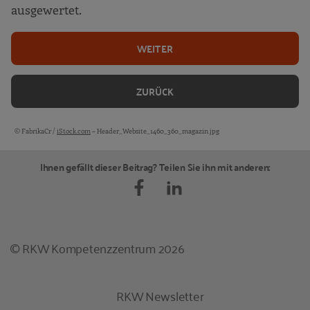
ausgewertet.
WEITER
ZURÜCK
© FabrikaCr /
iStock.com
– Header_Website_1460_360_magazin.jpg
Bildquellen und Copyright-Hinweise
Ihnen gefällt dieser Beitrag? Teilen Sie ihn mit anderen:
© RKW Kompetenzzentrum 2026
RKW Newsletter