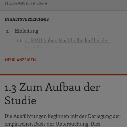
1.3 Zum Aufbau der Studie
INHALTSVERZEICHNIS
Einleitung
1.1 KMU haben Nachholbedarf bei der
Digitalisierung
1.2 KMU leiden besonders stark unter dem
MEHR ANZEIGEN
Mangel an Nachwuchskräften
1.3 Zum Aufbau der Studie
1.3 Zum Aufbau der
Studiendesign: Datenbasis und Dokumentation
2.1 Die beteiligten Betriebe
Studie
2.2 Die Auszubildenden in den Digiscouts®-
Teams
Die Ausführungen beginnen mit der Darlegung der
2.3 Digitalisierung zum Projektstart:
empirischen Basis der Untersuchung. Dies
Selbstein- schätzung der Unternehmen