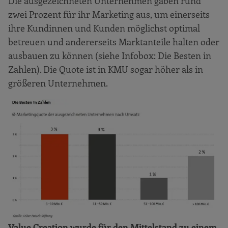
Die ausgezeichneten Unternehmen gaben rund
Kundschaft
zwei Prozent für ihr Marketing aus, um einerseits
Fazit
ihre Kundinnen und Kunden möglichst optimal
Schwerpunkt 2020 – Erfolgsfaktor
betreuen und andererseits Marktanteile halten oder
Geschäftsmodell im Mittelstand
ausbauen zu können (siehe Infobox: Die Besten in
Zahlen). Die Quote ist in KMU sogar höher als in
Fachbeitrag „Menschen.“
größeren Unternehmen.
Fachbeitrag „Unternehmen.“
Fachbeitrag „Zukunft.“
Praxisbeispiel „Menschen.“
Praxisbeispiel „Unternehmen.“
Praxisbeispiel „Zukunft.“
Quellenverzeichnis
Autorinnen und Autoren der Studie
Value Creation wurde für den Mittelstand zu einem