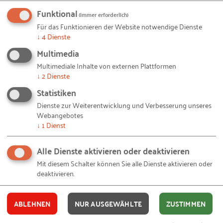
gepflegt. Viele der Unternehmen haben sich zum
Funktional
Ziel gesetzt, zum Beispiel Angebote innerhalb von
(immer erforderlich)
Für das Funktionieren der Website notwendige Dienste
24 Stunden zu versenden oder Serviceanfragen
↓
4
Dienste
noch am selben Arbeitstag zu erfüllen. Die
Multimedia
Unternehmen pflegen über eigene Veranstaltungen
Multimediale Inhalte von externen Plattformen
oder den Besuch von Messen und Fachkongressen
↓
2
Dienste
ihr Netzwerk und den Kontakt zu bestehenden und
Statistiken
potenziellen Kundinnen und Kunden.
Dienste zur Weiterentwicklung und Verbesserung unseres
Webangebotes
Auch eine strategische Ausrichtung von Marketing,
↓
1
Dienst
Vertrieb und Service sowie der Marketing-,
Vertriebs- und Servicekanäle ist wichtig für die
Alle Dienste aktivieren oder deaktivieren
befragten Unternehmen. Die Erschließung weiterer
Mit diesem Schalter können Sie alle Dienste aktivieren oder
Marketing-, Vertriebs- und Servicekanäle wurde für
deaktivieren.
sie in den letzten Jahren immer bedeutender. Über
das Internet kommen ständig neue
ABLEHNEN
NUR AUSGEWÄHLTE
ZUSTIMMEN
Kommunikationskanäle und -plattformen hinzu,