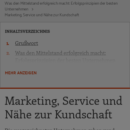
Was den Mittelstand erfolgreich macht: Erfolgsprinzipien der besten
Unternehmen
Marketing, Service und Nähe zur Kundschaft
INHALTSVERZEICHNIS
Grußwort
Was den Mittelstand erfolgreich macht:
Erfolgsprinzipien der besten Unternehmen
Einführung und Methodik
MEHR ANZEIGEN
Gesamtentwicklung des Unternehmens
Schaffung und Sicherung von Arbeits- und
Marketing, Service und
Ausbildungsplätzen
Innovation und Modernisierung
Nähe zur Kundschaft
Engagement in der Region
Marketing, Service und Nähe zur