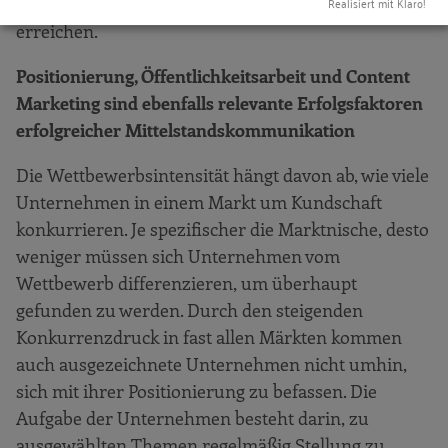
um bestimmte Ziel- und Nutzungsgruppen zu
Realisiert mit Klaro!
erreichen.
Positionierung, Öffentlichkeitsarbeit und Content
Marketing sind ebenfalls relevante Erfolgsfaktoren
erfolgreicher Mittelstandskommunikation
Die Wettbewerbsintensität hängt davon ab, wie viele
Unternehmen in einem Markt um Kundschaft
konkurrieren. Je spezifischer die Marktnische, desto
weniger müssen sich Unternehmen vom
Wettbewerb differenzieren, um überhaupt
gefunden zu werden. Durch den steigenden
Konkurrenzdruck in fast allen Märkten kommen
auch ausgezeichnete Unternehmen nicht umhin,
sich mit ihrer Positionierung zu befassen. Die
Aufgabe der Unternehmen besteht darin, zu
ausgewählten Themen regelmäßig Stellung zu