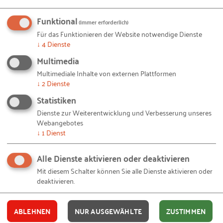
hebendes Chancenpotenzial besteht.
Funktional
Erfreulicherweise sind die Fähigkeiten – nach
(immer erforderlich)
Selbsteinschätzung der Befragten – für eine
Für das Funktionieren der Website notwendige Dienste
↓
4
Dienste
Gründung in allen drei Teilen Deutschlands jedoch
Multimedia
vorhanden. Im Osten Deutschlands besteht
diesbezüglich eine gute Basis für ein zukünftig noch
Multimediale Inhalte von externen Plattformen
↓
2
Dienste
intensiveres Gründungsgeschehen. Die in der
Statistiken
vorliegenden Pressemittelung dargestellten
Dienste zur Weiterentwicklung und Verbesserung unseres
Ergebnisse sind repräsentativ: In Deutschland
Webangebotes
wurden für den GEM zwischen Juni bis Oktober
↓
1
Dienst
2020 insgesamt 3.003 Personen telefonisch befragt.
Alle Dienste aktivieren oder deaktivieren
Zu diesen und anderen Ergebnissen des aktuellen
Mit diesem Schalter können Sie alle Dienste aktivieren oder
GEM 2020/21 ist ein kostenloser Infografiken-Band
deaktivieren.
als Download unter
https://www.rkw-
kompetenzzentrum.de/publikationen/studie/infogr
ABLEHNEN
NUR AUSGEWÄHLTE
ZUSTIMMEN
afiken-global-entrepreneurship-monitor-2021/