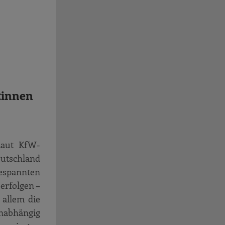
tinnen
Laut KfW-
eutschland
espannten
erfolgen –
 allem die
unabhängig