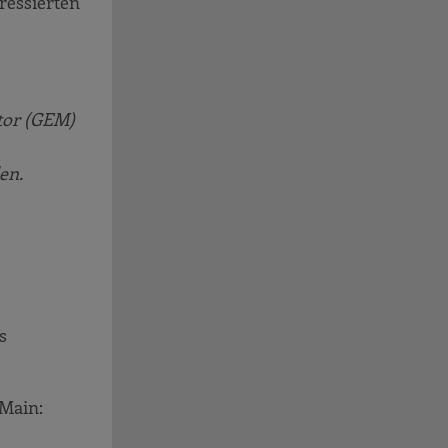
ressierten
tor (GEM)
en.
s
 Main: