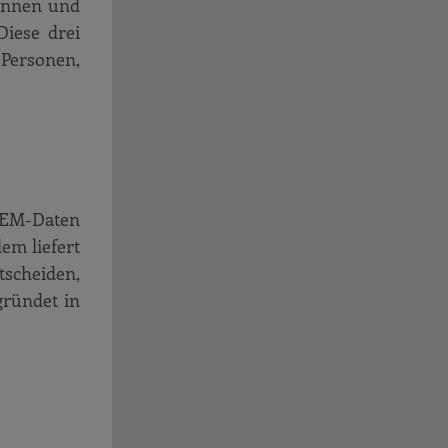
innen und
iese drei
 Personen,
 GEM-Daten
em liefert
tscheiden,
gründet in