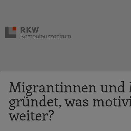
Zur Navigation springen
Zum Hauptinhalt springen
Migrantinnen und 
gründet, was motivi
weiter?