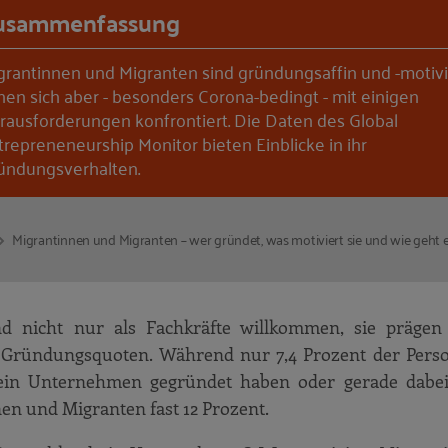
usammenfassung
grantinnen und Migranten sind gründungsaffin und -motivi
hen sich aber - besonders Corona-bedingt - mit einigen
rausforderungen konfrontiert. Die Daten des Global
trepreneneurship Monitor bieten Einblicke in ihr
ündungsverhalten.
Migrantinnen und Migranten – wer gründet, was motiviert sie und wie geht e
d nicht nur als Fachkräfte willkommen, sie prägen
e Gründungsquoten. Während nur 7,4 Prozent der Pers
 ein Unternehmen gegründet haben oder gerade dabei
n und Migranten fast 12 Prozent.