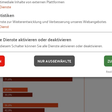
So liegt der Prozentanteil der migrantischen Gründung
timediale Inhalte von externen Plattformen
Dienste
erwirtschaften oder erwirtschaften wollen, bei 43,5 Pr
tistiken
ind es nur 18,3 Prozent. Auch haben Gründungsper
nste zur Weiterentwicklung und Verbesserung unseres Webangebotes
itionen als diejenigen ohne Migrationshintergrund (
Dienst
n und Migranten nach eigenen Einschätzungen in den 
arten.
le Dienste aktivieren oder deaktivieren
 diesem Schalter können Sie alle Dienste aktivieren oder deaktivieren.
N
NUR AUSGEWÄHLTE
ZU
Reali