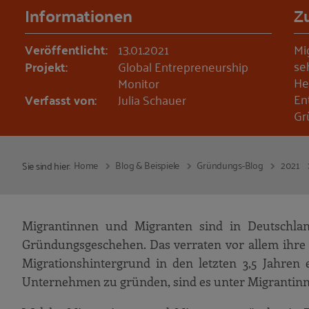
Informationen
Z
Veröffentlicht:
13.01.2021
Mi
se
Projekt:
Global Entrepreneurship
He
Monitor
En
Verfasst von:
Julia Schauer
Gr
Home
Blog & Beispiele
Gründungs-Blog
2021
Sie sind hier:
Migrantinnen und Migranten sind in Deutschlan
Gründungsgeschehen. Das verraten vor allem ihr
Migrationshintergrund in den letzten 3,5 Jahren
Unternehmen zu gründen, sind es unter Migrantinne