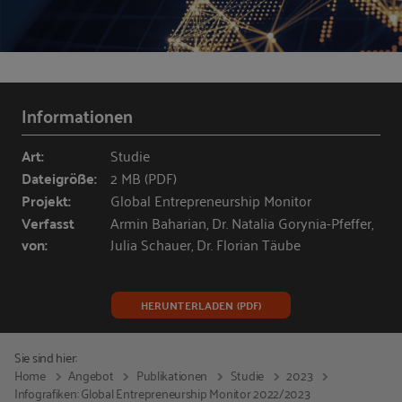
Informationen
Art:
Studie
Dateigröße:
2 MB (PDF)
Projekt:
Global Entrepreneurship Monitor
Verfasst
Armin Baharian, Dr. Natalia Gorynia-Pfeffer,
von:
Julia Schauer, Dr. Florian Täube
HERUNTERLADEN (PDF)
Sie sind hier:
Home
Angebot
Publikationen
Studie
2023
Infografiken: Global Entrepreneurship Monitor 2022/2023