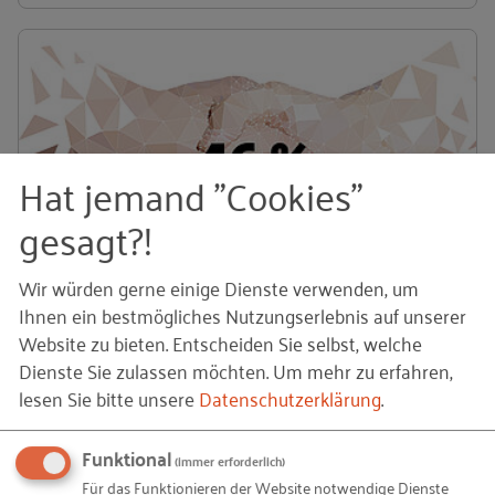
Hat jemand "Cookies"
gesagt?!
Gründende treiben die Digitalisierung
Wir würden gerne einige Dienste verwenden, um
Ihnen ein bestmögliches Nutzungserlebnis auf unserer
In Deutschland planen 46 % der Gründenden innerhalb
Website zu bieten. Entscheiden Sie selbst, welche
der nächsten sechs Monate mehr digitale Technologien
Dienste Sie zulassen möchten.
Um mehr zu erfahren,
zu nutzen.
lesen Sie bitte unsere
Datenschutzerklärung
.
Funktional
(immer erforderlich)
Für das Funktionieren der Website notwendige Dienste