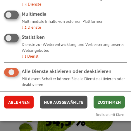
↓
4
Dienste
Multimedia
Multimediale Inhalte von externen Plattformen
↓
2
Dienste
Statistiken
Dienste zur Weiterentwicklung und Verbesserung unseres
Jüngere gründen häufiger
Webangebotes
↓
1
Dienst
In Deutschland ist die Gründungsquote in den
Altersgruppen von 18-44 Jahren deutlich höher als in den
Alle Dienste aktivieren oder deaktivieren
Altersgruppen ab 45 Jahren.
Mit diesem Schalter können Sie alle Dienste aktivieren oder
deaktivieren.
ABLEHNEN
NUR AUSGEWÄHLTE
ZUSTIMMEN
Realisiert mit Klaro!