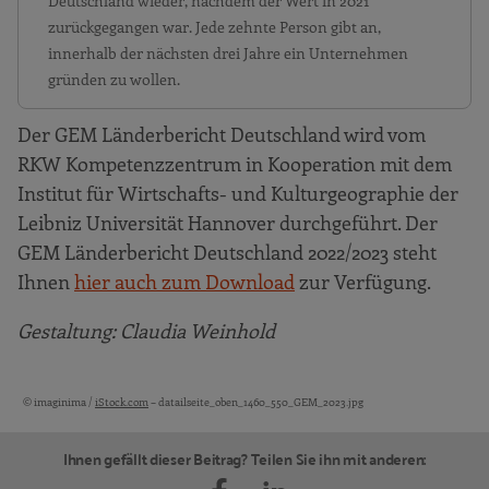
Deutschland wieder, nachdem der Wert in 2021
zurückgegangen war. Jede zehnte Person gibt an,
innerhalb der nächsten drei Jahre ein Unternehmen
gründen zu wollen.
Der GEM Länderbericht Deutschland wird vom
RKW Kompetenzzentrum in Kooperation mit dem
Institut für Wirtschafts- und Kulturgeographie der
Leibniz Universität Hannover durchgeführt. Der
GEM Länderbericht Deutschland 2022/2023 steht
Ihnen
hier auch zum Download
zur Verfügung.
Gestaltung: Claudia Weinhold
© imaginima /
iStock.com
– datailseite_oben_1460_550_GEM_2023.jpg
Bildquellen und Copyright-Hinweise
Ihnen gefällt dieser Beitrag? Teilen Sie ihn mit anderen: