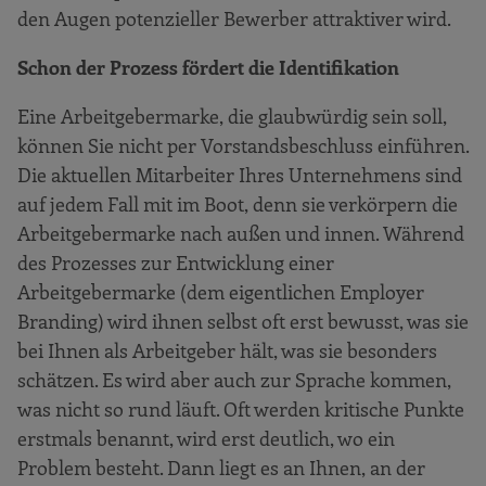
Personalmarketing: Passende Bewerber
den Augen potenzieller Bewerber attraktiver wird.
gewinnen
Schon der Prozess fördert die Identifikation
Aus Interessenten Kandidaten machen
Eine Arbeitgebermarke, die glaubwürdig sein soll,
Netzwerken
können Sie nicht per Vorstandsbeschluss einführen.
Schließlich: Controlling und Weiterentwicklung
Die aktuellen Mitarbeiter Ihres Unternehmens sind
Vermeiden Sie diese Stolpersteine
auf jedem Fall mit im Boot, denn sie verkörpern die
Literatur
Arbeitgebermarke nach außen und innen. Während
des Prozesses zur Entwicklung einer
Anhang
Arbeitgebermarke (dem eigentlichen Employer
Branding) wird ihnen selbst oft erst bewusst, was sie
bei Ihnen als Arbeitgeber hält, was sie besonders
schätzen. Es wird aber auch zur Sprache kommen,
was nicht so rund läuft. Oft werden kritische Punkte
erstmals benannt, wird erst deutlich, wo ein
Problem besteht. Dann liegt es an Ihnen, an der