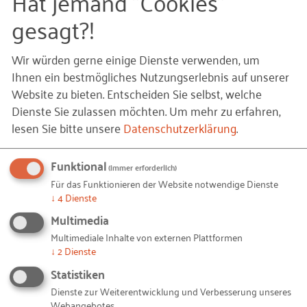
Hat jemand "Cookies"
Kundenmärkten
gesagt?!
Für die Authentizität des Identifikationsangebots
stehen die Arbeitgeberattraktivität, die (etablierte)
Wir würden gerne einige Dienste verwenden, um
Produktmarke bzw. die Unternehmensmarke. Wie
Ihnen ein bestmögliches Nutzungserlebnis auf unserer
stark sie sich gegenseitig beeinflussen, zeigt die
Website zu bieten. Entscheiden Sie selbst, welche
Dienste Sie zulassen möchten.
Um mehr zu erfahren,
hohe Beliebtheit bekannter Markenhersteller als
lesen Sie bitte unsere
Datenschutzerklärung
.
Arbeitgeber, die sich regelmäßig in
Arbeitgeberrankings bei Hochschulabsolventen
Funktional
widerspiegelt. Bei kleinen Unternehmen ist die
(immer erforderlich)
Unternehmensmarke meistens mit der
Für das Funktionieren der Website notwendige Dienste
↓
4
Dienste
Persönlichkeit des Unternehmers identisch –
Multimedia
durchaus ein Vorteil für die Arbeitgebermarke,
Multimediale Inhalte von externen Plattformen
denn hier steht Ihre Persönlichkeit gegen die
↓
2
Dienste
Anonymität eines Konzernarbeitgebers. Auf der
Statistiken
anderen Seite zahlt die Identifikation der
Dienste zur Weiterentwicklung und Verbesserung unseres
Mitarbeiter auf die Unternehmensmarke ein:
Webangebotes