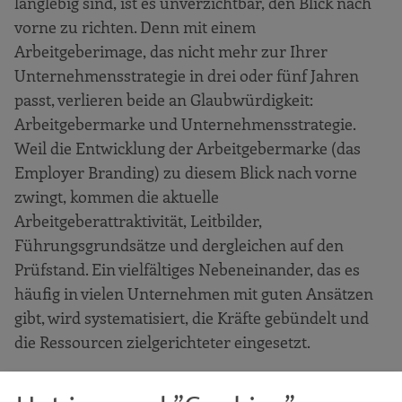
langlebig sind, ist es unverzichtbar, den Blick nach
vorne zu richten. Denn mit einem
Arbeitgeberimage, das nicht mehr zur Ihrer
Unternehmensstrategie in drei oder fünf Jahren
passt, verlieren beide an Glaubwürdigkeit:
Arbeitgebermarke und Unternehmensstrategie.
Weil die Entwicklung der Arbeitgebermarke (das
Employer Branding) zu diesem Blick nach vorne
zwingt, kommen die aktuelle
Arbeitgeberattraktivität, Leitbilder,
Führungsgrundsätze und dergleichen auf den
Prüfstand. Ein vielfältiges Nebeneinander, das es
häufig in vielen Unternehmen mit guten Ansätzen
gibt, wird systematisiert, die Kräfte gebündelt und
die Ressourcen zielgerichteter eingesetzt.
Ihre Arbeitgebermarke stärkt Ihre Position auf