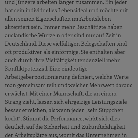
und Jüngere arbeiten länger zusammen. Ein jeder
Als Vorbild vorangehen
hat sein individuelles Lebensideal und möchte mit
Ziele festlegen - konkret, erreichbar,
allen seinen Eigenschaften im Arbeitsleben
messbar
akzeptiert sein. Immer mehr Beschäftigte haben
ausländische Wurzeln oder sind nur auf Zeit in
Maßnahmen planen
Deutschland. Diese vielfältigen Belegschaften sind
Kommunikation ist der Schlüssel zum
oft produktiver als einförmige. Sie enthalten aber
Erfolg
auch durch ihre Vielfältigkeit tendenziell mehr
Wie fühlt es sich an, bei Ihnen zu arbeiten
Konfliktpotenzial. Eine eindeutige
Arbeitswelt gestalten
Arbeitgeberpositionierung definiert, welche Werte
man gemeinsam teilt und welcher Mehrwert daraus
Die Flamme am Brennen halten
erwächst. Mit einer Mannschaft, die an einem
4. Schritt
Strang zieht, lassen sich ehrgeizige Leistungsziele
Die Arbeitgebermarke nach außen
besser erreichen, als wenn jeder „sein Süppchen
kommunizieren
kocht“. Stimmt die Performance, wirkt sich dies
Die Arbeitgebermarke für das Image
deutlich auf die Sicherheit und Zukunftsfähigkeit
nutzen
der Arbeitsplätze aus, womit das Unternehmen in