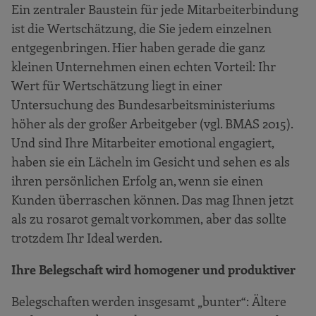
Ein zentraler Baustein für jede Mitarbeiterbindung
Beobachtung Ihrer Wettbewerber auf den
ist die Wertschätzung, die Sie jedem einzelnen
wichtigen Arbeitsmärkten
entgegenbringen. Hier haben gerade die ganz
Beurteilung der Attraktivität Ihres
kleinen Unternehmen einen echten Vorteil: Ihr
Standorts
Wert für Wertschätzung liegt in einer
Image mit Bordmitteln analysieren
Untersuchung des Bundesarbeitsministeriums
2. Schritt
höher als der großer Arbeitgeber (vgl. BMAS 2015).
Und sind Ihre Mitarbeiter emotional engagiert,
Die DNA als Arbeitgeber bestimmen
haben sie ein Lächeln im Gesicht und sehen es als
Stärken und Schwächen analysieren
ihren persönlichen Erfolg an, wenn sie einen
In die Zukunft blicken
Kunden überraschen können. Das mag Ihnen jetzt
Ankerpunkte finden
als zu rosarot gemalt vorkommen, aber das sollte
trotzdem Ihr Ideal werden.
Die Arbeitgeberbotschaft formulieren
3. Schritt
Ihre Belegschaft wird homogener und produktiver
Die Arbeitgebermarke im Unternehmen
Belegschaften werden insgesamt „bunter“: Ältere
verankern