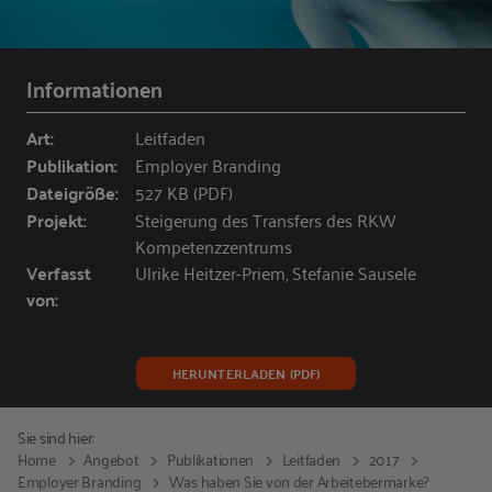
Informationen
Art:
Leitfaden
Publikation:
Employer Branding
Dateigröße:
527 KB (PDF)
Projekt:
Steigerung des Transfers des RKW
Kompetenzzentrums
Verfasst
Ulrike Heitzer-Priem, Stefanie Sausele
von:
HERUNTERLADEN (PDF)
Sie sind hier:
Home
Angebot
Publikationen
Leitfaden
2017
Employer Branding
Was haben Sie von der Arbeitebermarke?