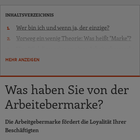
INHALTSVERZEICHNIS
Wer bin ich und wenn ja, der einzige?
Vorweg ein wenig Theorie: Was heißt "Marke"?
Vier Wirkdimensionen einer Arbeitgebermarke
MEHR ANZEIGEN
Was haben Sie von der Arbeitebermarke?
Der RKW-Weg zur Arbeitgebermarke
1. Schritt
Was haben Sie von der
Das eigene Arbeitgeberimage und die
Erwartungen kennen
Arbeitebermarke?
Erwartungen kennen: Fragen Sie die
Mitarbeiter und Bewerber
Die Arbeitgebermarke fördert die Loyalität Ihrer
Erwartungen erfüllen: Auswertung von
Beschäftigten
Zahlen, Daten, Fakten