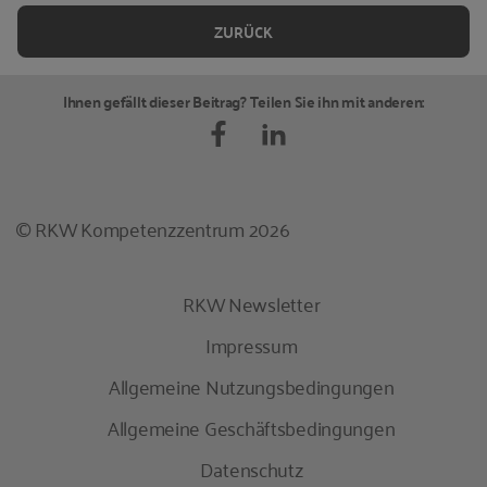
Personalmarketing: Passende Bewerber
ZURÜCK
gewinnen
Aus Interessenten Kandidaten machen
Ihnen gefällt dieser Beitrag? Teilen Sie ihn mit anderen:
Netzwerken
Schließlich: Controlling und Weiterentwicklung
Vermeiden Sie diese Stolpersteine
© RKW Kompetenzzentrum 2026
Literatur
Anhang
RKW Newsletter
Impressum
Allgemeine Nutzungsbedingungen
Allgemeine Geschäftsbedingungen
Datenschutz