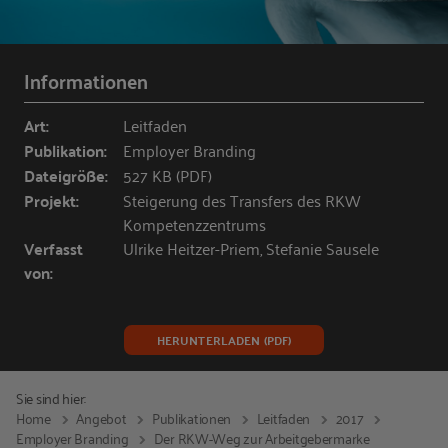
Informationen
Art:
Leitfaden
Publikation:
Employer Branding
Dateigröße:
527 KB (PDF)
Projekt:
Steigerung des Transfers des RKW
Kompetenzzentrums
Verfasst
Ulrike Heitzer-Priem, Stefanie Sausele
von:
HERUNTERLADEN (PDF)
Sie sind hier:
Home
Angebot
Publikationen
Leitfaden
2017
Employer Branding
Der RKW-Weg zur Arbeitgebermarke