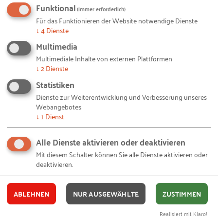
Funktional
(immer erforderlich)
Für das Funktionieren der Website notwendige Dienste
Dieser Leitfaden führt Sie Schritt für Schritt zu
↓
4
Dienste
einer unverwechselbaren Arbeitgebermarke, auch
Multimedia
bekannt als Employer Branding. Sie erfahren unter
Multimediale Inhalte von externen Plattformen
anderem, warum auch kleine Unternehmen eine
↓
2
Dienste
Arbeitgebermarke brauchen, wie eine
Statistiken
Arbeitgebermarke wirkt und warum es sich lohnt in
Dienste zur Weiterentwicklung und Verbesserung unseres
Employer Branding zu investieren. Der RKW-Weg
Webangebotes
führt Sie abschließend in vier Schritten zu Ihrer
↓
1
Dienst
eigenen, einzigartigen und vor allem
Alle Dienste aktivieren oder deaktivieren
unverwechselbaren Arbeitgebermarke.
Mit diesem Schalter können Sie alle Dienste aktivieren oder
deaktivieren.
JETZT ONLINE LESEN
ABLEHNEN
NUR AUSGEWÄHLTE
ZUSTIMMEN
Ihnen gefällt dieser Beitrag? Teilen Sie ihn mit anderen:
Realisiert mit Klaro!