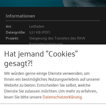
Informationen
Art:
Leitfaden
Dateigröße:
527 KB (PDF)
Projekt:
Steigerung des Transfers des RKW
Kompetenzzentrums
Verfasst
Ulrike Heitzer-Priem, Stefanie Sausele
Hat jemand "Cookies"
von:
gesagt?!
HERUNTERLADEN (PDF)
Wir würden gerne einige Dienste verwenden, um
Ihnen ein bestmögliches Nutzungserlebnis auf unserer
ONLINE LESEN
Website zu bieten. Entscheiden Sie selbst, welche
Dienste Sie zulassen möchten.
Um mehr zu erfahren,
Sie sind hier:
lesen Sie bitte unsere
Datenschutzerklärung
.
Home
Angebot
Publikationen
Leitfaden
2017
Employer Branding