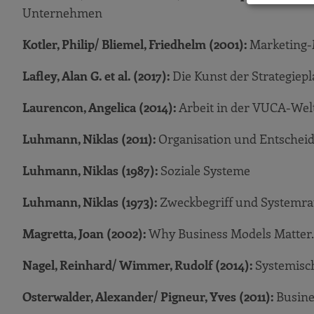
Systematische Müllabfuhr
Unternehmen
Projektauftrag
Kotler, Philip/ Bliemel, Friedhelm (2001):
Marketing-
Strategiereview
Lafley, Alan G. et al. (2017):
Die Kunst der Strategiepl
Ausblick
Quellen
Laurencon, Angelica (2014):
Arbeit in der VUCA-Welt
Luhmann, Niklas (2011):
Organisation und Entschei
Luhmann, Niklas (1987):
Soziale Systeme
Luhmann, Niklas (1973):
Zweckbegriff und Systemrat
Magretta, Joan (2002):
Why Business Models Matter. 
Nagel, Reinhard/ Wimmer, Rudolf (2014):
Systemisch
Osterwalder, Alexander/ Pigneur, Yves (2011):
Busine