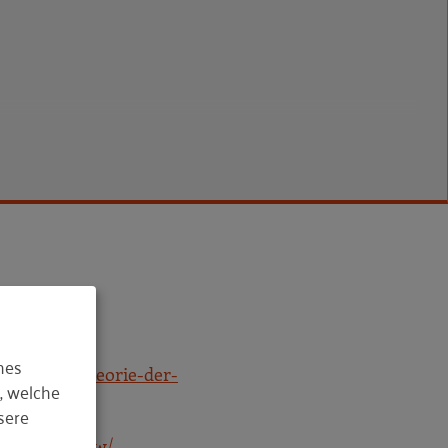
hes
tps://metatheorie-der-
, welche
sere
so-net.de/rkw/