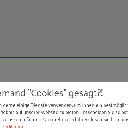
emand "Cookies" gesagt?!
aybook
n gerne einige Dienste verwenden, um Ihnen ein bestmöglic
ung – Metatheorietool/ Organisationsdynamik, unter:
ht
lebnis auf unserer Website zu bieten. Entscheiden Sie selbst
/
e zulassen möchten.
Um mehr zu erfahren, lesen Sie bitte un
tzerklärung
.
entwicklung und Teamcoaching, unter:
https://www.per