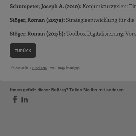
Schumpeter, Joseph A. (2010):
Konjunkturzyklen: Eine
Stöger, Roman (2017a):
Strategieentwicklung für die
Stöger, Roman (2017b):
Toolbox Digitalisierung: Vo
ZURÜCK
© Leon Rafael /
iStock.com
– Knäul (1659_knäul.jpg)
Bildquellen und Copyright-Hinweise
Ihnen gefällt dieser Beitrag? Teilen Sie ihn mit anderen: