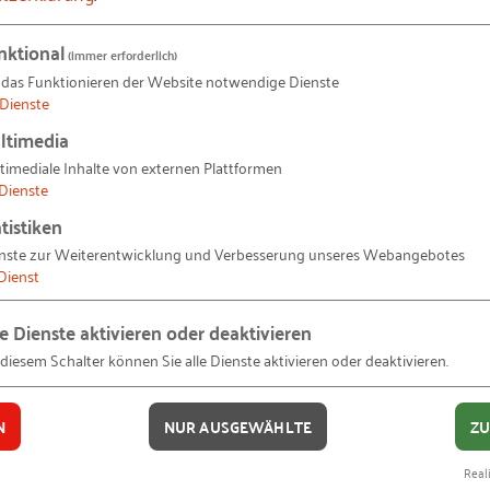
nktional
(immer erforderlich)
n? In: Ryba, Pauw, Ginati, Rietmann (Hrsg.): Professio
 das Funktionieren der Website notwendige Dienste
Dienste
nt in der Praxis
ltimedia
timediale Inhalte von externen Plattformen
haela (2013):
Geschäftsmodelle entwickeln: 55 innovative
Dienste
tistiken
nste zur Weiterentwicklung und Verbesserung unseres Webangebotes
n Ihre Zukunft kommen oder auch nicht – ein Change-Le
Dienst
Identität – Orientierung im Wandel: Ganzheitliche Trans
le Dienste aktivieren oder deaktivieren
 Zukunft – Wie Sie mit bahnbrechenden Strategien die K
 diesem Schalter können Sie alle Dienste aktivieren oder deaktivieren.
N
NUR AUSGEWÄHLTE
ZU
ternehmen
Reali
nder (2017):
Kernkompetenz und Wettbewerbsvorteil. Ein