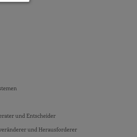
ystemen
erater und Entscheider
lveränderer und Herausforderer