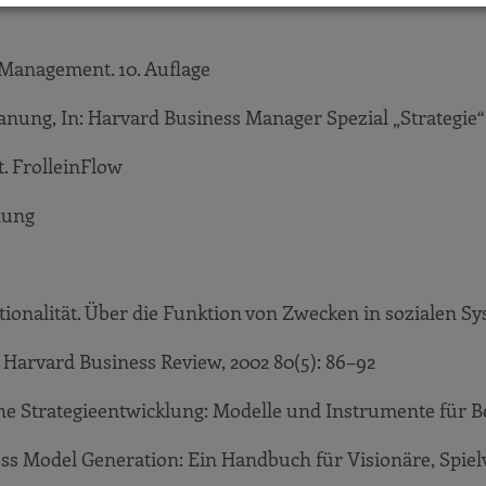
Management. 10. Auflage
anung, In: Harvard Business Manager Spezial „Strategie“
. FrolleinFlow
dung
ionalität. Über die Funktion von Zwecken in sozialen S
Harvard Business Review, 2002 80(5): 86–92
e Strategieentwicklung: Modelle und Instrumente für B
ss Model Generation: Ein Handbuch für Visionäre, Spie