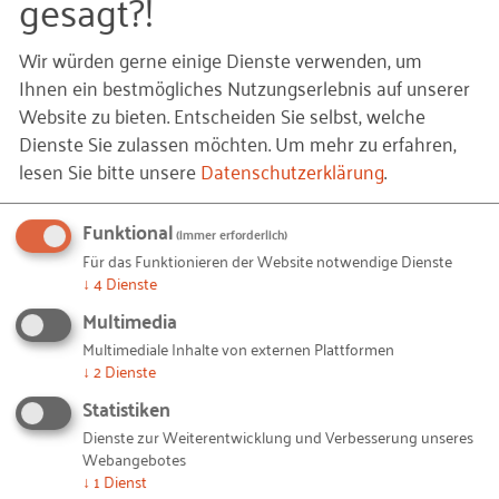
gesagt?!
worum es (warum) gehen soll.
Wir würden gerne einige Dienste verwenden, um
Hinzu kommt ein weiterer untrüglicher Indikator:
Ihnen ein bestmögliches Nutzungserlebnis auf unserer
Jedes Unternehmen, das sich in einen solchen
Website zu bieten. Entscheiden Sie selbst, welche
Prozess wagt, steht irgendwo „auf der Bremse“.
Dienste Sie zulassen möchten.
Um mehr zu erfahren,
Sonst wäre dieser Prozess unnötig. Ob man „diese
lesen Sie bitte unsere
Datenschutzerklärung
.
Bremse erwischt hat“, zeigt sich daran, dass es
während der Auftragsklärung schwerer,
Funktional
(immer erforderlich)
ungeduldiger, flüchtig, diffus, mitunter sogar
Für das Funktionieren der Website notwendige Dienste
schmerzhaft wird. Fehlt dieses Moment, kann es
↓
4
Dienste
darauf hindeuten, dass wesentliche Probleme
Multimedia
unberücksichtigt geblieben sind.
Multimediale Inhalte von externen Plattformen
↓
2
Dienste
Das
Leitinstrument dieser Phase ist der Auftrag
. Es
Statistiken
strukturiert den Weg vom (zunächst einmal
Dienste zur Weiterentwicklung und Verbesserung unseres
vorläufigen und unreflektierten) Anliegen bis hin
Webangebotes
zum konkreten Projektdesign. Es ist wie alle
↓
1
Dienst