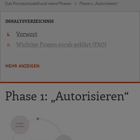
Das Prozessmodell und seine Phasen
Phase 1: „Autorisieren“
INHALTSVERZEICHNIS
Vorwort
Wichtige Fragen vorab geklärt (FAQ)
Das Geschäftsmodell-Cockpit (Tool)
MEHR ANZEIGEN
Veränderungsprinzipien
Das Prozessmodell und seine Phasen
Phase 1: „Autorisieren“
Phase 1: „Autorisieren“
Phase 2: „Sortieren & Verdichten“
Phase 3: „Abwägen & Entscheiden“
Phase 4: „Organisieren & Umsetzen“
Toolbox