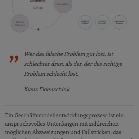
Projektdesign
Geschäftsfeldsegmentierung
Kundennutzen-Portfolio
Kernkompetenzenanalyse
Erwartungsabfrage
Prozessanalyse
Wer das falsche Problem gut löst, ist
Werterzeuger-Wertvernichter-Portfolio
schlechter dran, als der, der das richtige
Problem schlecht löst.
SWOT-Analyse
Trendanalyse
Klaus Eidenschink
Leistungspotenzial-Analyse
Potenzialanalyse-Raster
Ein Geschäftsmodellentwicklungsprozess ist ein
Advocatus Diaboli
anspruchsvolles Unterfangen mit zahlreichen
Optionenverteidigung
möglichen Abzweigungen und Fallstricken, das
Strategische Identität