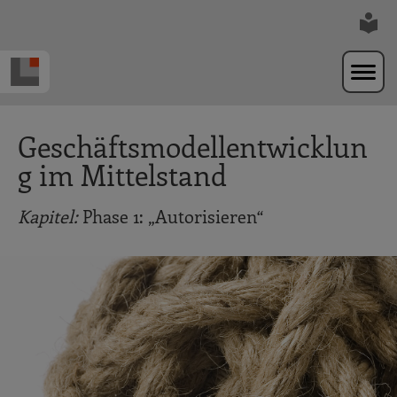
Zur Navigation springen
Zum Hauptinhalt springen
Geschäftsmodellentwicklun
g im Mittelstand
Kapitel:
Phase 1: „Autorisieren“