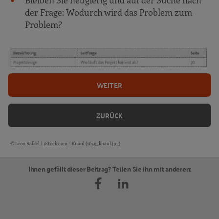
Bleiben Sie neugierig und auf der Suche nach
der Frage: Wodurch wird das Problem zum
Problem?
WEITER
ZURÜCK
© Leon Rafael /
iStock.com
– Knäul (1659_knäul.jpg)
Bildquellen und Copyright-Hinweise
Ihnen gefällt dieser Beitrag? Teilen Sie ihn mit anderen: