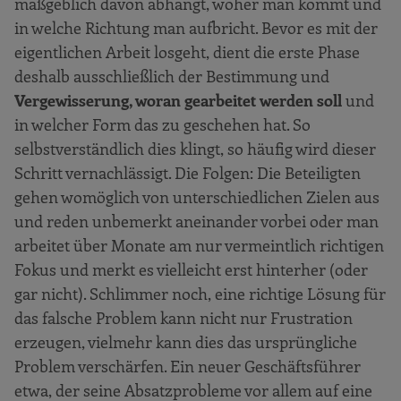
maßgeblich davon abhängt, woher man kommt und
Innovationsparadoxon
in welche Richtung man aufbricht. Bevor es mit der
eigentlichen Arbeit losgeht, dient die erste Phase
Systematische Müllabfuhr
deshalb ausschließlich der Bestimmung und
Projektauftrag
Vergewisserung, woran gearbeitet werden soll
und
Strategiereview
in welcher Form das zu geschehen hat. So
Ausblick
selbstverständlich dies klingt, so häufig wird dieser
Schritt vernachlässigt. Die Folgen: Die Beteiligten
Quellen
gehen womöglich von unterschiedlichen Zielen aus
und reden unbemerkt aneinander vorbei oder man
arbeitet über Monate am nur vermeintlich richtigen
Fokus und merkt es vielleicht erst hinterher (oder
gar nicht). Schlimmer noch, eine richtige Lösung für
das falsche Problem kann nicht nur Frustration
erzeugen, vielmehr kann dies das ursprüngliche
Problem verschärfen. Ein neuer Geschäftsführer
etwa, der seine Absatzprobleme vor allem auf eine