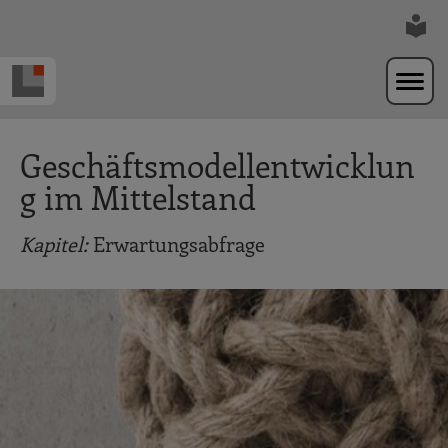
Zur Navigation springen
Zum Hauptinhalt springen
Geschäftsmodellentwicklun
g im Mittelstand
Kapitel:
Erwartungsabfrage