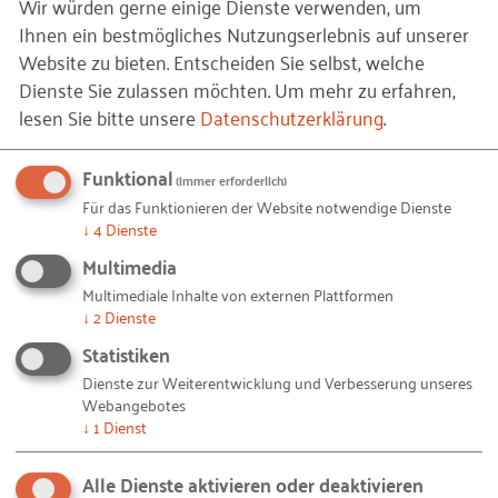
Wir würden gerne einige Dienste verwenden, um
Ihnen ein bestmögliches Nutzungserlebnis auf unserer
Innovationsparadoxon
Website zu bieten. Entscheiden Sie selbst, welche
Systematische Müllabfuhr
Dienste Sie zulassen möchten.
Um mehr zu erfahren,
Projektauftrag
lesen Sie bitte unsere
Datenschutzerklärung
.
Strategiereview
Funktional
(immer erforderlich)
Ausblick
Für das Funktionieren der Website notwendige Dienste
Schritt 1
: Erläutern Sie den Rahmen und bitten Sie
Quellen
↓
4
Dienste
die Teilnehmer darum, getrennt voneinander drei
Multimedia
grüne Karten auszufüllen mit der einfachen und
Multimediale Inhalte von externen Plattformen
bewusst offen gehaltenen Frage: „Was soll
↓
2
Dienste
passieren?“. Außerdem ist jeder angehalten, eine
Statistiken
rote Karte zu beschreiben: „Was ist meine größte
Dienste zur Weiterentwicklung und Verbesserung unseres
Befürchtung?“. Machen Sie in diesem
Webangebotes
↓
1
Dienst
Zusammenhang immer deutlich, dass das eine nicht
als das Gegenteil des anderen zu begreifen ist.
Alle Dienste aktivieren oder deaktivieren
Ersteres adressiert Interessen und womöglich