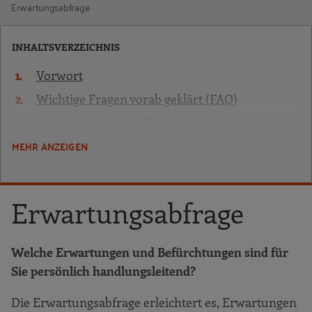
Erwartungsabfrage
INHALTSVERZEICHNIS
Vorwort
Wichtige Fragen vorab geklärt (FAQ)
Das Geschäftsmodell-Cockpit (Tool)
MEHR ANZEIGEN
Veränderungsprinzipien
Das Prozessmodell und seine Phasen
Phase 1: „Autorisieren“
Erwartungsabfrage
Phase 2: „Sortieren & Verdichten“
Phase 3: „Abwägen & Entscheiden“
Welche Erwartungen und Befürchtungen sind für
Phase 4: „Organisieren & Umsetzen“
Sie persönlich handlungsleitend?
Toolbox
Die Erwartungsabfrage erleichtert es, Erwartungen