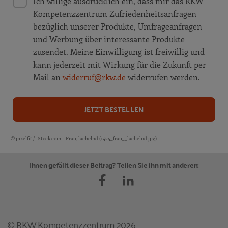
Ich willige ausdrücklich ein, dass mir das RKW
Kompetenzzentrum Zufriedenheitsanfragen
bezüglich unserer Produkte, Umfrageanfragen
und Werbung über interessante Produkte
zusendet. Meine Einwilligung ist freiwillig und
kann jederzeit mit Wirkung für die Zukunft per
Mail an
widerruf@rkw.de
widerrufen werden.
JETZT BESTELLEN
© pixelfit /
iStock.com
– Frau, lächelnd (1425_frau__lächelnd.jpg)
Bildquellen und Copyright-Hinweise
Ihnen gefällt dieser Beitrag? Teilen Sie ihn mit anderen:
© RKW Kompetenzzentrum 2026