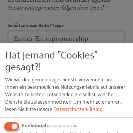
Senior Entrepreneure folgen dem Trend
Gehört zu dieser Reihe/Mappe:
Senior Entrepreneurship
Hat jemand "Cookies"
Inhalt:
gesagt?!
Gründerinnen und Gründer ab dem mittleren
Alter: Schlüsselfaktor für die Wirtschaft. Was hat
Wir würden gerne einige Dienste verwenden, um
sich seit der RKW-Studie "Ältere Gründerinnen
und Gründer" 2010 verändert?
Ihnen ein bestmögliches Nutzungserlebnis auf unserer
Website zu bieten. Entscheiden Sie selbst, welche
Gründerinnen und Gründer 45plus. Senior
Entrepreneure folgen dem Trend
Dienste Sie zulassen möchten.
Um mehr zu erfahren,
lesen Sie bitte unsere
Datenschutzerklärung
.
Auf Lager.
Funktional
(immer erforderlich)
Stück (komplette Reihe/Mappe)
Für das Funktionieren der Website notwendige Dienste