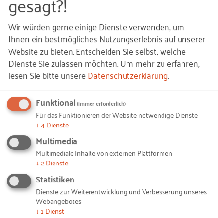
gesagt?!
Nach den Erfahrungen und aus Sicht des RKW sind
Fach-/Expertenlaufbahnen für mittelständische
Wir würden gerne einige Dienste verwenden, um
Unternehmen ein Zukunftsthema und stellen eine
Ihnen ein bestmögliches Nutzungserlebnis auf unserer
erhebliche personalwirtschaftliche
Website zu bieten. Entscheiden Sie selbst, welche
Herausforderung dar, die das heutige
Dienste Sie zulassen möchten.
Um mehr zu erfahren,
Selbstverständnis von Organisation und Führung
lesen Sie bitte unsere
Datenschutzerklärung
.
im Kern berührt.
Funktional
(immer erforderlich)
Die Spatzen pfeiffen es bereits von den Dächern:
Für das Funktionieren der Website notwendige Dienste
Junge Leute kommen mit neuen Vorstellungen,
↓
4
Dienste
Prioritäten und Erwartungen in die Unternehmen;
Multimedia
mittelständische Unternehmen mit sehr
Multimediale Inhalte von externen Plattformen
spezifischem USP und entsprechend spezifischen
↓
2
Dienste
Kompetenzanforderungen machen sich
Statistiken
zunehmend Gedanken, wie sie die besonderen
Dienste zur Weiterentwicklung und Verbesserung unseres
Fachkräfte, die sie dafür brauchen, entwickeln und
Webangebotes
↓
1
Dienst
binden; Führungskräfte haben sich, damit die