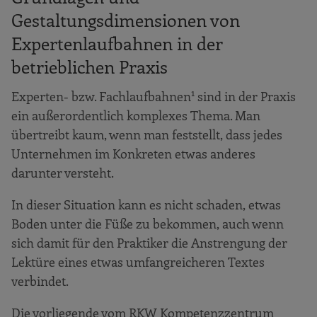
Einsatzgebiete für Expertenlaufbahnen
Gestaltungsdimensionen von
Merkmale von Experten
Expertenlaufbahnen in der
Konzeption von Expertenlaufbahnen
betrieblichen Praxis
Gestaltungsdimensionen von
Expertenlaufbahnen
1
Experten- bzw. Fachlaufbahnen
sind in der Praxis
ein außerordentlich komplexes Thema. Man
Anreizsystem
übertreibt kaum, wenn man feststellt, dass jedes
Exklusivität
Unternehmen im Konkreten etwas anderes
Hierarchie und Titel
darunter versteht.
Anforderungskriterien
In dieser Situation kann es nicht schaden, etwas
Personalauswahl
Boden unter die Füße zu bekommen, auch wenn
Entwicklungswege & Beförderungen
sich damit für den Praktiker die Anstrengung der
Lektüre eines etwas umfangreicheren Textes
Arbeits- und Aufgabengestaltung
verbindet.
Personalentwicklung
Unterstellungsverhältnis
Die vorliegende vom RKW Kompetenzzentrum