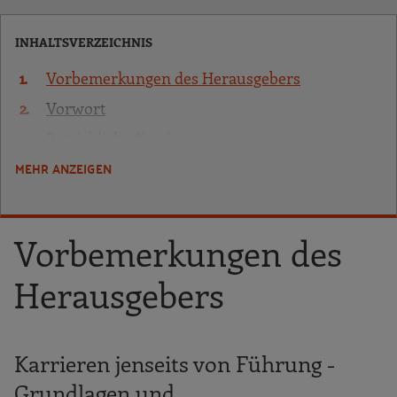
INHALTSVERZEICHNIS
Vorbemerkungen des Herausgebers
Vorwort
Betriebliche Karrieren
MEHR ANZEIGEN
Abgrenzung des Karrierebegriffs
Karriereformen und Karrierelaufbahnen
Wahrnehmung der Karriere
Vorbemerkungen des
Karrieremanagement
Herausgebers
Expertenlaufbahnen
Abgrenzung von Experten- und
Führungslaufbahnen
Karrieren jenseits von Führung -
Ziele von Expertenlaufbahnen
Grundlagen und