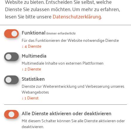
Website zu bieten. Entscheiden Sie selbst, welche
über das eigene Unternehmen hinausgehen. So
Dienste Sie zulassen möchten.
Um mehr zu erfahren,
geht ein großer Teil davon aus, mit den
lesen Sie bitte unsere
Datenschutzerklärung
.
Projektergebnissen auch die Wettbewerbsfähigkeit
von Geschäftskunden sowie die
Funktional
(immer erforderlich)
Technologiekompetenz bei Zulieferern und
Für das Funktionieren der Website notwendige Dienste
Partnern zu steigern.
↓
4
Dienste
Multimedia
© FabrikaCr /
iStock.com
– Header_Website_1460_360_magazin.jpg
Bildquellen und Copyright-Hinweise
Multimediale Inhalte von externen Plattformen
↓
2
Dienste
Ihnen gefällt dieser Beitrag? Teilen Sie ihn mit anderen:
Statistiken
Dienste zur Weiterentwicklung und Verbesserung unseres
Webangebotes
↓
1
Dienst
Bleiben Sie auf dem Laufenden!
Alle Dienste aktivieren oder deaktivieren
Mit diesem Schalter können Sie alle Dienste aktivieren oder
Mit unseren RKW Alerts bleiben Sie immer auf dem
deaktivieren.