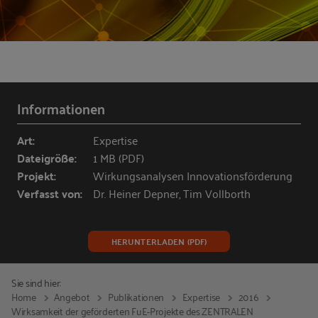
Informationen
Art:
Expertise
Dateigröße:
1 MB (PDF)
Projekt:
Wirkungsanalysen Innovationsförderung
Verfasst von:
Dr. Heiner Depner, Tim Vollborth
HERUNTERLADEN (PDF)
Sie sind hier:
Home
Angebot
Publikationen
Expertise
2016
Wirksamkeit der geförderten FuE-Projekte des ZENTRALEN