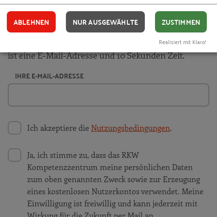
Laufenden. Wir informieren Sie automatisch und
kostenlos, sobald es etwas Neues zum Projekt
ABLEHNEN
NUR AUSGEWÄHLTE
ZUSTIMMEN
"
Wirkungsanalysen Innovationsförderung
" auf
unserer Website gibt. Alles, was Sie dafür brauchen,
Realisiert mit Klaro!
ist eine E-Mail-Adresse und 10 Sekunden Zeit.
IHRE E-MAIL-ADRESSE
Ich akzeptiere die
Nutzungsbedingungen
.
Ja, ich stimme zu, dass das RKW
Kompetenzzentrum meine persönlichen Daten
zum oben genannten Zweck sowie zur Erzeugung
eines kostenlosen Nutzerkontos verwendet. Meine
Einwilligung ist freiwillig und kann jederzeit mit
Wirkung für die Zukunft per Mail an