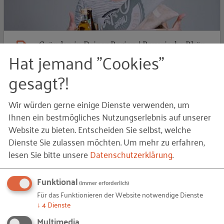
Gründen in Deiner Region | Bayerische Rhön
Hat jemand "Cookies"
Mit der Videoreihe „Gründen in Deiner Region“ stellen wir 24
gesagt?!
Gründungsstandorte vor. Im Interview erzählen
Gründer*innen sowie Gründungsförderer aus …
Wir würden gerne einige Dienste verwenden, um
Ihnen ein bestmögliches Nutzungserlebnis auf unserer
05.03.2020
von Stephanie Kropf
Website zu bieten. Entscheiden Sie selbst, welche
Dienste Sie zulassen möchten.
Um mehr zu erfahren,
G
lesen Sie bitte unsere
Datenschutzerklärung
.
BLOG-BEITRAG
Funktional
(immer erforderlich)
Für das Funktionieren der Website notwendige Dienste
↓
4
Dienste
Multimedia