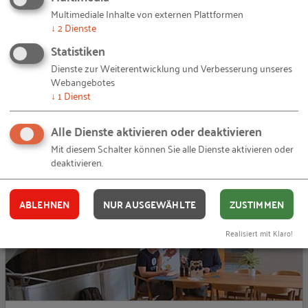
Multimediale Inhalte von externen Plattformen
↓
2
Dienste
Gründen in Deiner Region | Nürnberg
Statistiken
Dienste zur Weiterentwicklung und Verbesserung unseres
Mit der Videoreihe „Gründen in Deiner Region stellen wir 24
Webangebotes
Gründungsstandorte vor. Im Interview geben Gründerinnen
↓
1
Dienst
und Gründer Einblick in ihre Motiv…
Alle Dienste aktivieren oder deaktivieren
04.03.2020
von Stefanie Bechert
Mit diesem Schalter können Sie alle Dienste aktivieren oder
deaktivieren.
G
BLOG-BEITRAG
ABLEHNEN
NUR AUSGEWÄHLTE
ZUSTIMMEN
Realisiert mit Klaro!