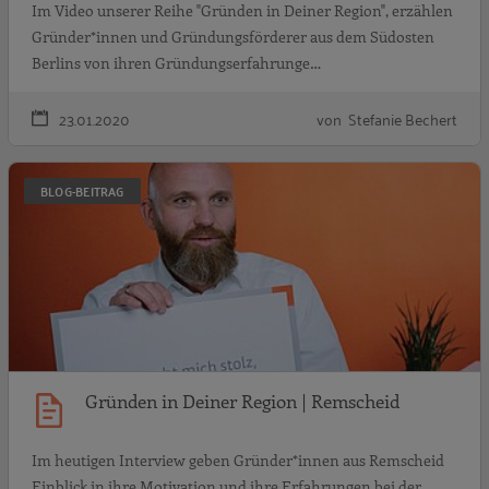
Im Video unserer Reihe "Gründen in Deiner Region", erzählen
Gründer*innen und Gründungsförderer aus dem Südosten
Berlins von ihren Gründungserfahrunge…
23.01.2020
von Stefanie Bechert
G
BLOG-BEITRAG
Gründen in Deiner Region | Remscheid
Im heutigen Interview geben Gründer*innen aus Remscheid
Einblick in ihre Motivation und ihre Erfahrungen bei der