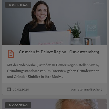
G
BLOG-BEITRAG
Gründen in Deiner Region | Ostwürttemberg
Mit der Videoreihe „Gründen in Deiner Region stellen wir 24
Gründungsstandorte vor. Im Interview geben Gründerinnen
und Gründer Einblick in ihre Motiv…
19.02.2020
von Stefanie Bechert
G
BLOG-BEITRAG