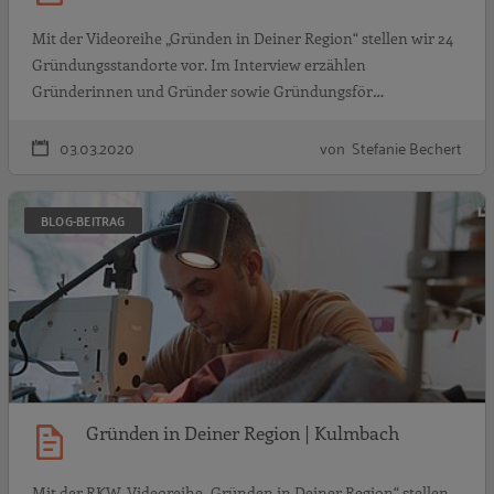
Mit der Videoreihe „Gründen in Deiner Region“ stellen wir 24
Gründungsstandorte vor. Im Interview erzählen
Gründerinnen und Gründer sowie Gründungsför…
03.03.2020
von Stefanie Bechert
G
BLOG-BEITRAG
Gründen in Deiner Region | Kulmbach
Mit der RKW-Videoreihe „Gründen in Deiner Region“ stellen