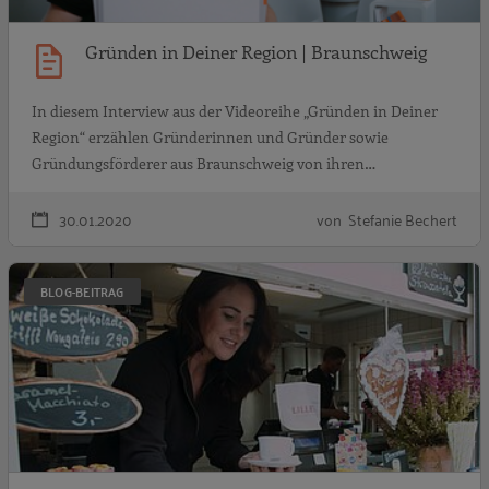
Gründen in Deiner Region | Braunschweig
In diesem Interview aus der Videoreihe „Gründen in Deiner
Region“ erzählen Gründerinnen und Gründer sowie
Gründungsförderer aus Braunschweig von ihren…
30.01.2020
von Stefanie Bechert
G
BLOG-BEITRAG