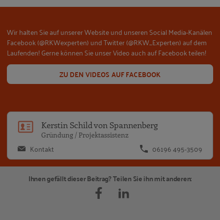
Wir halten Sie auf unserer Website und unseren Social Media-Kanälen
Facebook (@RKWexperten) und Twitter (@RKW_Experten) auf dem
Laufenden! Gerne können Sie unser Video auch auf Facebook teilen!
ZU DEN VIDEOS AUF FACEBOOK
Ke
Kerstin Schild von Spannenberg
Gründung / Projektassistenz
Kontakt
06196 495-3509
Ihnen gefällt dieser Beitrag? Teilen Sie ihn mit anderen: