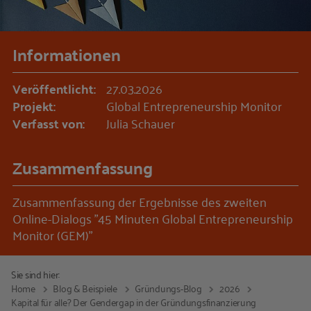
Informationen
Veröffentlicht:
27.03.2026
Projekt:
Global Entrepreneurship Monitor
Verfasst von:
Julia Schauer
Zusammenfassung
Zusammenfassung der Ergebnisse des zweiten
Online-Dialogs "45 Minuten Global Entrepreneurship
Monitor (GEM)"
Sie sind hier:
Home
Blog & Beispiele
Gründungs-Blog
2026
Kapital für alle? Der Gendergap in der Gründungsfinanzierung