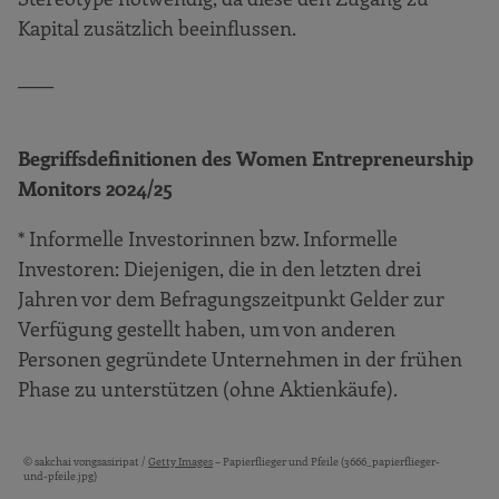
Kapital zusätzlich beeinflussen.
____
Begriffsdefinitionen des Women Entrepreneurship
Monitors 2024/25
* Informelle Investorinnen bzw. Informelle
Investoren: Diejenigen, die in den letzten drei
Jahren vor dem Befragungszeitpunkt Gelder zur
Verfügung gestellt haben, um von anderen
Personen gegründete Unternehmen in der frühen
Phase zu unterstützen (ohne Aktienkäufe).
© sakchai vongsasiripat /
Getty Images
– Papierflieger und Pfeile (3666_papierflieger-
Bildquellen und Copyright-Hinweise
und-pfeile.jpg)