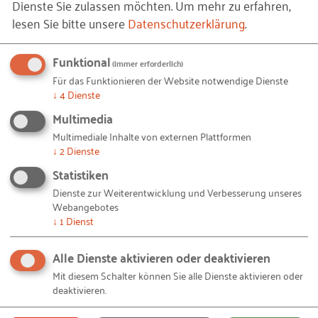
Dienste Sie zulassen möchten.
Um mehr zu erfahren,
häufiger von vornherein auf die Beantragung von
lesen Sie bitte unsere
Datenschutzerklärung
.
Bankkrediten, da sie mit einer Ablehnung rechnen –
obwohl ihre tatsächlichen Erfolgschancen nicht
Funktional
(immer erforderlich)
automatisch geringer sind.
Für das Funktionieren der Website notwendige Dienste
↓
4
Dienste
Multimedia
3. Wie kann der Gendergap in
Multimediale Inhalte von externen Plattformen
↓
2
Dienste
der Gründungsfinanzierung
Statistiken
kleiner werden?
Dienste zur Weiterentwicklung und Verbesserung unseres
Webangebotes
Selbstwahrnehmung der eigenen
↓
1
Dienst
Fähigkeiten auf Seiten der Frauen
Alle Dienste aktivieren oder deaktivieren
stärken
Mit diesem Schalter können Sie alle Dienste aktivieren oder
deaktivieren.
Die Selbstrationierung von Frauen kann unter
anderem auf eine verzerrte bzw. vorsichtigere