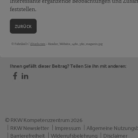
Interessante ergänzende Beobachtungen und Zusam
Verbesserungspotenziale und Veränd
feststellen.
Ergebnisse und Analyse in den einzelnen 
ZURÜCK
Verantwortung und Zielsetzung
Kompensation fehlender Kompetenze
© FabrikaCr /
iStock.com
– Header_Website_1460_360_magazin.jpg
Bildquellen und Copyright-Hinweise
Kommunikation und Koordination
Entscheidungsfindung und Durchsetz
Ihnen gefällt dieser Beitrag? Teilen Sie ihn mit anderen:
Persönliche Konflikte
Anteilsverteilung
Schlussfolgerungen
Schlussbemerkungen: Über uns
Literatur
© RKW Kompetenzzentrum 2026
RKW Newsletter
Impressum
Allgemeine Nutzungs
Barrierefreiheit
Widerrufsbelehrung
Disclaimer