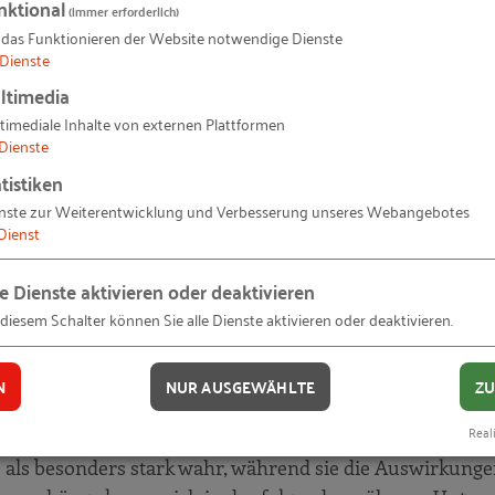
nktional
(immer erforderlich)
 das Funktionieren der Website notwendige Dienste
Dienste
ltimedia
timediale Inhalte von externen Plattformen
Dienste
tistiken
nste zur Weiterentwicklung und Verbesserung unseres Webangebotes
e
Dienst
le Dienste aktivieren oder deaktivieren
den Unternehmenser
 diesem Schalter können Sie alle Dienste aktivieren oder deaktivieren.
N
NUR AUSGEWÄHLTE
ZU
wirkungen der Herausforderungen auf den Unternehmense
g
Reali
eringeren Ausmaßes? Der Befragung zufolge nehmen Star
Gründerteams
 als besonders stark wahr, während sie die Auswirkungen 
rfolg