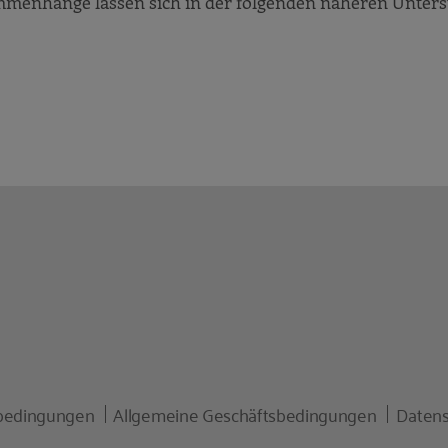
menhänge lassen sich in der folgenden näheren Unter
erungstendenzen seit Gründung
Herausforderungskategorien
n und Erfahrungen
ung
bedingungen
Allgemeine Geschäftsbedingungen
Datens