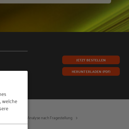
JETZT BESTELLEN
HERUNTERLADEN (PDF)
hes
, welche
sere
Ergebnisse und Analyse nach Fragestellung