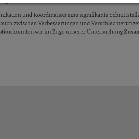
Negativen als auch zum Positiven.
erungstendenzen seit Gründung
ikation und Koordination eine signifikante Schnittstelle
Herausforderungskategorien
, auch zwischen Verbesserungen und Verschlechterunge
ation
konnten wir im Zuge unserer Untersuchung
Zusa
n und Erfahrungen
ung