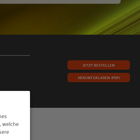
JETZT BESTELLEN
HERUNTERLADEN (PDF)
hes
, welche
sere