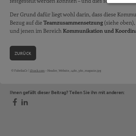
festgestellt werden konnten – und dies sowohl zum 
Verbesserungspotenziale und Veränd
Der Grund dafür liegt wohl darin, dass diese Kommun
Ergebnisse und Analyse in den einzelnen 
Bezug auf die
Teamzusammensetzung
(siehe oben)
Verantwortung und Zielsetzung
und jenen im Bereich
Kommunikation und Koordin
Kompensation fehlender Kompetenze
Kommunikation und Koordination
ZURÜCK
Entscheidungsfindung und Durchsetz
Persönliche Konflikte
© FabrikaCr /
iStock.com
– Header_Website_1460_360_magazin.jpg
Bildquellen und Copyright-Hinweise
Anteilsverteilung
Schlussfolgerungen
Ihnen gefällt dieser Beitrag? Teilen Sie ihn mit anderen:
Schlussbemerkungen: Über uns
Literatur