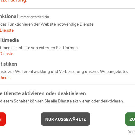
nktional
(immer erforderlich)
 das Funktionieren der Website notwendige Dienste
Dienste
ltimedia
timediale Inhalte von externen Plattformen
Dienste
e
tistiken
nste zur Weiterentwicklung und Verbesserung unseres Webangebotes
Dienst
d Koordination
le Dienste aktivieren oder deaktivieren
 diesem Schalter können Sie alle Dienste aktivieren oder deaktivieren.
, denen Gründerteams begegnen, belegt die Kategorie „
g
N
NUR AUSGEWÄHLTE
ZU
ls kleinere Teams. Ein Großteil der noch jungen Teams 
Gründerteams
an. Besonders auffallend ist jedoch, dass in diesem 
Reali
rfolg