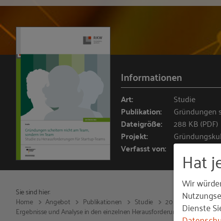
Informationen
Art:
Studie
Publikation:
Gründungen s
Dateigröße:
288 KB (PDF)
Projekt:
Gründungskul
Verfasst von:
Juliane Kumme
Hat j
Wir würde
Sie sind hier:
Nutzungser
Home
Angebot
Publikationen
Studie
2016
Gründunge
Dienste Si
Ergebnisse und Analyse in den einzelnen Herausforderungskategorien
Datenschu