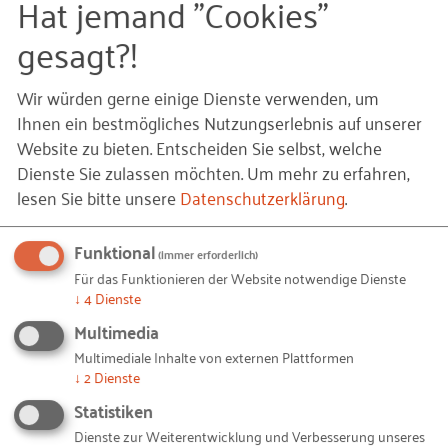
Hat jemand "Cookies"
Durchsetzung
externer Einflüsse können jedoch als Indikatoren
gesagt?!
Persönliche Konflikte
für Schwachstellen in den internen
Anteilsverteilung
Herausforderungsbereichen der
Wir würden gerne einige Dienste verwenden, um
Verantwortungszuteilung oder dem
Schlussfolgerungen
Ihnen ein bestmögliches Nutzungserlebnis auf unserer
Entscheidungsprozess dienen.
Schlussbemerkungen: Über uns
Website zu bieten. Entscheiden Sie selbst, welche
Dienste Sie zulassen möchten.
Um mehr zu erfahren,
Literatur
Für die Befragung der Startup-Teams erschlossen
lesen Sie bitte unsere
Datenschutzerklärung
.
sich mit Hilfe der wissenschaftlichen Modelle also
folgende fünf Domänen:
Funktional
(immer erforderlich)
Teamzusammensetzung
Für das Funktionieren der Website notwendige Dienste
↓
4
Dienste
Wirkung im Laufe der Zeit, denn aus
Multimedia
zunehmender Existenz ergeben sich neue
Multimediale Inhalte von externen Plattformen
Ansprüche/Herausforderungen.
↓
2
Dienste
Statistiken
Möglicher Ursprung neuer Ansprüche:
Dienste zur Weiterentwicklung und Verbesserung unseres