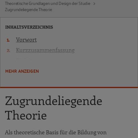
Theoretische Grundlagen und Design der Studie
Zugrundeliegende Theorie
INHALTSVERZEICHNIS
Vorwort
Kurzzusammenfassung
Einleitung
MEHR ANZEIGEN
Theoretische Grundlagen und Design der
Studie
Zugrundeliegende Theorie
Zugrundeliegende
Von der Theorie zur (Befragungs)Praxis
Wer wurde befragt?
Theorie
Ergebnisse und Analyse
Ergebnisse und Analyse nach
Als theoretische Basis für die Bildung von