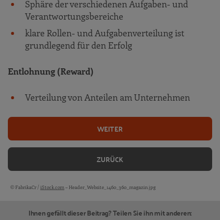
Sphäre der verschiedenen Aufgaben- und
Verantwortungsbereiche
klare Rollen- und Aufgabenverteilung ist
grundlegend für den Erfolg
Entlohnung (Reward)
Verteilung von Anteilen am Unternehmen
WEITER
ZURÜCK
© FabrikaCr /
iStock.com
– Header_Website_1460_360_magazin.jpg
Bildquellen und Copyright-Hinweise
Ihnen gefällt dieser Beitrag? Teilen Sie ihn mit anderen: