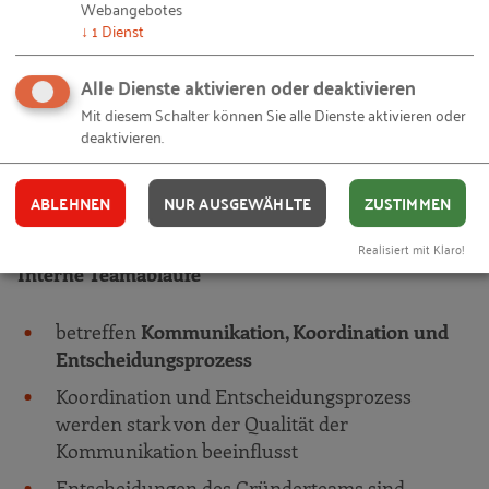
Webangebotes
(a) Veränderungen und Wandlungen der
↓
1
Dienst
externen Umgebung
(b) unternehmensinterne Wandlungen => neue
Alle Dienste aktivieren oder deaktivieren
Aufgabenbereiche => u. U. Benötigung
Mit diesem Schalter können Sie alle Dienste aktivieren oder
zusätzlicher fachkompetenter Mitglieder
deaktivieren.
der Einzelne im Team prägt nachhaltig den
ABLEHNEN
NUR AUSGEWÄHLTE
ZUSTIMMEN
Gesamterfolg
Realisiert mit Klaro!
Interne Teamabläufe
betreffen
Kommunikation, Koordination und
Entscheidungsprozess
Koordination und Entscheidungsprozess
werden stark von der Qualität der
Kommunikation beeinflusst
Entscheidungen des Gründerteams sind