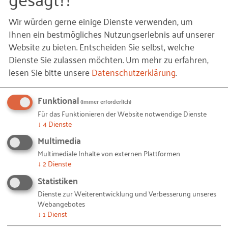
Wir würden gerne einige Dienste verwenden, um
Seit 27 Jahren werden mit dem Global
Ihnen ein bestmögliches Nutzungserlebnis auf unserer
Entrepreneurship Monitor (GEM) in über 50
Website zu bieten. Entscheiden Sie selbst, welche
Ländern jährlich Daten zur Gründungsaktivität und
Dienste Sie zulassen möchten.
Um mehr zu erfahren,
Gründungseinstellung erhoben. Die Gründungen in
lesen Sie bitte unsere
Datenschutzerklärung
.
Deutschland untersucht das RKW
Kompetenzzentrum in Kooperation mit dem Johann
Funktional
(immer erforderlich)
Heinrich von Thünen-Institut für Innovation und
Für das Funktionieren der Website notwendige Dienste
Wertschöpfung in ländlichen Räumen.
↓
4
Dienste
Multimedia
Der neue GEM-Länderbericht analysiert sowohl
Multimediale Inhalte von externen Plattformen
Gründungsaktivitäten und -einstellungen als auch
↓
2
Dienste
gründungsbezogene Rahmenbedingungen in
Statistiken
Deutschland sowie im internationalen Vergleich.
Dienste zur Weiterentwicklung und Verbesserung unseres
Webangebotes
Die Ergebnisse des Länderberichts basieren auf
↓
1
Dienst
Befragungen von weltweit über 150.722 Bürgerinnen