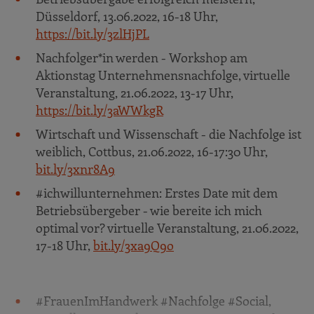
24.06.2022, 15-17:30 Uhr,
bit.ly/3mmFjyN
Düsseldorf, 13.06.2022, 16-18 Uhr,
Ihre Unternehmensnachfolge – die Planung
https://bit.ly/3zlHjPL
beginnt jetzt! Bochum, 30.06.2022, 16-18 Uhr,
Nachfolger*in werden - Workshop am
bit.ly/3mn22Li
Aktionstag Unternehmensnachfolge, virtuelle
Onlinesprechstunde
Veranstaltung, 21.06.2022, 13-17 Uhr,
„Unternehmensnachfolge“, Virtuelle
https://bit.ly/3aWWkgR
Veranstaltung, 20.06.-24.06.2022, jeweils 10.00 -
Wirtschaft und Wissenschaft - die Nachfolge ist
11.00,
bit.ly/3aDJF25
weiblich, Cottbus, 21.06.2022, 16-17:30 Uhr,
Workshopreihe für Gründer, Nachfolger &
bit.ly/3xnr8A9
Jungunternehmen, Chemnitz, 20.6.-23.6.2022,
#ichwillunternehmen: Erstes Date mit dem
jeweils 17.00 - 20.00,
https://bit.ly/3OfkZeX
Betriebsübergeber - wie bereite ich mich
optimal vor? virtuelle Veranstaltung, 21.06.2022,
17-18 Uhr,
bit.ly/3xa9Q9o
#FrauenImHandwerk #Nachfolge #Social,