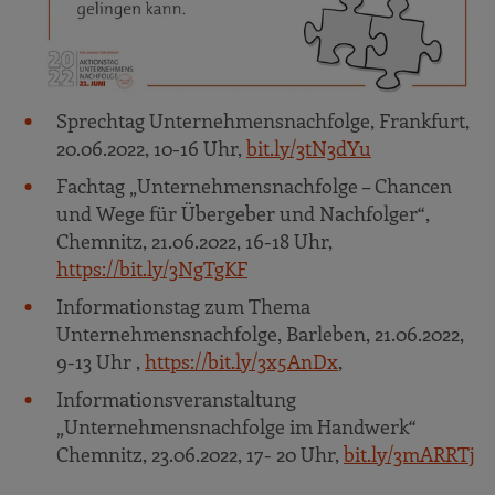
optimal vor? Virtuelle Veranstaltung, 21.06.2022,
16-17 Uhr,
bit.ly/3xa9Q9o &nbsp
;
Bergfest unter dem Motto „Der Berg wirkt vom
Tal aus am größten. Es ist Zeit sich auf den Weg
Sprechtag Unternehmensnachfolge, Frankfurt,
zu machen.“, Chemnitz Bärenstein, 22.06.2022,
20.06.2022, 10-16 Uhr,
bit.ly/3tN3dYu
16-20 Uhr,
https://bit.ly/3md1xDA
Fachtag „Unternehmensnachfolge – Chancen
Sprechtag für Kaufinteressierte und Verkäufer
und Wege für Übergeber und Nachfolger“,
- Unternehmensnachfolge schafft
Chemnitz, 21.06.2022, 16-18 Uhr,
Zukunftsperspektive, Marburg,
https://bit.ly/3NgTgKF
23.06.2022, 08-14 Uhr,
bit.ly/3O9m33Z
Informationstag zum Thema
Nachfolgekonferenz: Generationswechsel – Wie
Unternehmensnachfolge, Barleben, 21.06.2022,
sichere ich die Zukunft meines Unternehmens?
9-13 Uhr ,
https://bit.ly/3x5AnDx
,
Garching bei München, 23.06.2022, 09-12:15 Uhr,
https://bit.ly/3Q0VvmS
Informationsveranstaltung
„Unternehmensnachfolge im Handwerk“
Netzwerk für Handwerkerinnen: Führen
Chemnitz, 23.06.2022, 17- 20 Uhr,
bit.ly/3mARRTj
Frauen anders? Karlsruhe, 29.06.2022, 17:30 -
19:30 Uhr,
https://bit.ly/3x2Ha0F