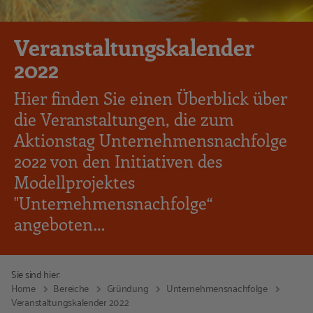
Veranstaltungskalender
2022
Hier finden Sie einen Überblick über
die Veranstaltungen, die zum
Aktionstag Unternehmensnachfolge
2022 von den Initiativen des
Modellprojektes
"Unternehmensnachfolge“
angeboten…
Sie sind hier:
Home
Bereiche
Gründung
Unternehmensnachfolge
Veranstaltungskalender 2022