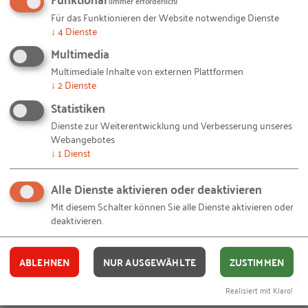
(immer erforderlich)
Für das Funktionieren der Website notwendige Dienste
Ihnen gefällt dieser Beitrag? Teilen Sie ihn mit anderen:
↓
4
Dienste
Multimedia
Multimediale Inhalte von externen Plattformen
↓
2
Dienste
Bleiben Sie auf dem Laufenden!
Statistiken
Dienste zur Weiterentwicklung und Verbesserung unseres
Mit unseren RKW Alerts bleiben Sie immer auf dem
Webangebotes
↓
1
Dienst
Laufenden. Wir informieren Sie automatisch und
kostenlos, sobald es etwas Neues zum Projekt
Alle Dienste aktivieren oder deaktivieren
"
Auszubildende als Digitalisierungsscouts
" auf
Mit diesem Schalter können Sie alle Dienste aktivieren oder
unserer Website gibt. Alles, was Sie dafür brauchen,
deaktivieren.
ist eine E-Mail-Adresse und 10 Sekunden Zeit.
IHRE E-MAIL-ADRESSE
ABLEHNEN
NUR AUSGEWÄHLTE
ZUSTIMMEN
Realisiert mit Klaro!