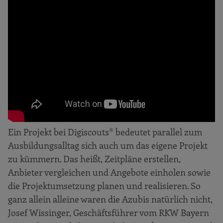
Ein Projekt bei Digiscouts® bedeutet parallel zum
Ausbildungsalltag sich auch um das eigene Projekt
zu kümmern. Das heißt, Zeitpläne erstellen,
Anbieter vergleichen und Angebote einholen sowie
die Projektumsetzung planen und realisieren. So
ganz allein alleine waren die Azubis natürlich nicht,
Josef Wissinger, Geschäftsführer vom RKW Bayern