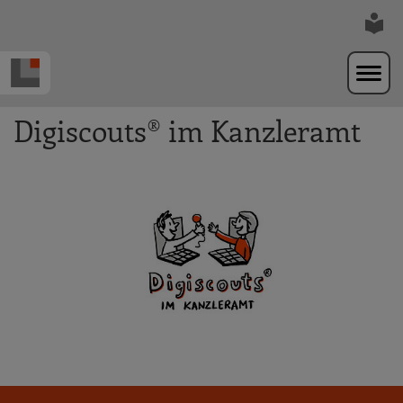
Zur Navigation springen
Zum Hauptinhalt springen
Digiscouts® im Kanzleramt