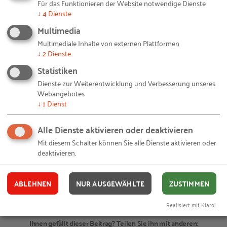
eine Analyse und Handlungsempfehlungen
Für das Funktionieren der Website notwendige Dienste
↓
4
Dienste
zum Thema Sicherheit und Gesundheit für Ihr
Unternehmen
Multimedia
Multimediale Inhalte von externen Plattformen
eine Aufwandsentschädigung von mindestens
↓
2
Dienste
200,- €
Statistiken
die Chance auf eine begleitete Einführung
Dienste zur Weiterentwicklung und Verbesserung unseres
passgenauer Unterstützungsmaßnahmen
Webangebotes
↓
1
Dienst
Sie haben Interesse?
Alle Dienste aktivieren oder deaktivieren
Mit diesem Schalter können Sie alle Dienste aktivieren oder
Melden Sie sich beim Projektteam der Hochschule:
deaktivieren.
forschung-praeventionskultur(at)hdwm.org
ABLEHNEN
NUR AUSGEWÄHLTE
ZUSTIMMEN
© olly /
Fotolia
– 142-aelterer-arbeiter.jpg
Bildquellen und Copyright-Hinweise
Realisiert mit Klaro!
Ihnen gefällt dieser Beitrag? Teilen Sie ihn mit anderen: