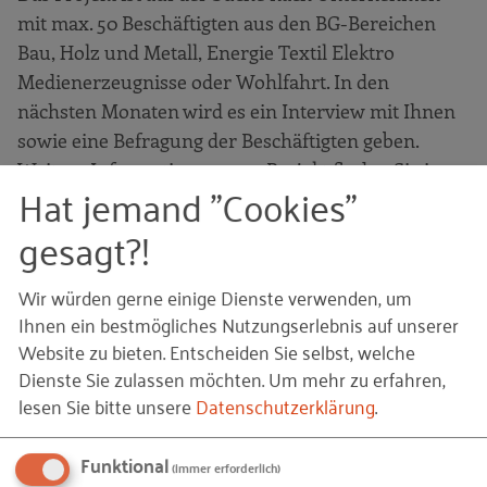
mit max. 50 Beschäftigten aus den BG-Bereichen
Bau, Holz und Metall, Energie Textil Elektro
Medienerzeugnisse oder Wohlfahrt. In den
nächsten Monaten wird es ein Interview mit Ihnen
sowie eine Befragung der Beschäftigten geben.
Weitere Informationen zum Projekt finden Sie im
Hat jemand "Cookies"
Flyer
.
gesagt?!
Ihr Nutzen
Wir würden gerne einige Dienste verwenden, um
Ihnen ein bestmögliches Nutzungserlebnis auf unserer
Sie erhalten
Website zu bieten. Entscheiden Sie selbst, welche
Dienste Sie zulassen möchten.
Um mehr zu erfahren,
eine professionelle und kostenloste
lesen Sie bitte unsere
Datenschutzerklärung
.
Gefährdungsbeurteilung psychischer
Belastungen
Funktional
(immer erforderlich)