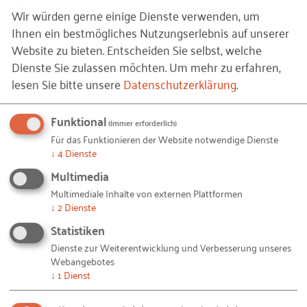
Gesten an, die eine Kommunikation bereichern und
Wir würden gerne einige Dienste verwenden, um
lebendig machen, die aber im kleinräumigen
Ihnen ein bestmögliches Nutzungserlebnis auf unserer
Ausschnitt der virtuellen Konferenzräume nahezu
Website zu bieten. Entscheiden Sie selbst, welche
vollständig untergehen. Je größer die Anzahl der
Dienste Sie zulassen möchten.
Um mehr zu erfahren,
teilnehmenden Personen, desto mehr. Es ist schon
lesen Sie bitte unsere
Datenschutzerklärung
.
sehr verblüffend, wenn eine Kollegin, die man als
schlanke Person wahrgenommen hat, am Ende
Funktional
(immer erforderlich)
eines Arbeitstreffens verkündet, dass sie sich nun in
Für das Funktionieren der Website notwendige Dienste
den Mutterschutz verabschiedet. Die
↓
4
Dienste
fortgeschrittene Schwangerschaft blieb im
Multimedia
virtuellen Raum verborgen.
Multimediale Inhalte von externen Plattformen
↓
2
Dienste
Der virtuelle Raum beschränkt unsere Sinne, die
Statistiken
gegenseitige Wahrnehmung und demzufolge auch
Dienste zur Weiterentwicklung und Verbesserung unseres
die soziale Interaktion erheblich. Leibhaftige
Webangebotes
Begegnungen im realen Raum erschöpfen sich eben
↓
1
Dienst
nicht im Sehen und Hören. Man kann sich nur