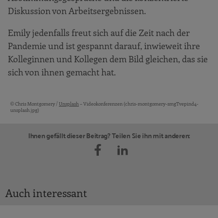
Diskussion von Arbeitsergebnissen.
Emily jedenfalls freut sich auf die Zeit nach der
Pandemie und ist gespannt darauf, inwieweit ihre
Kolleginnen und Kollegen dem Bild gleichen, das sie
sich von ihnen gemacht hat.
© Chris Montgomery /
Unsplash
– Videokonferenzen (chris-montgomery-smgTvepind4-
Bildquellen und Copyright-Hinweise
unsplash.jpg)
Ihnen gefällt dieser Beitrag? Teilen Sie ihn mit anderen:
Auch interessant