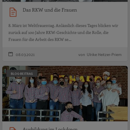
Das RKW und die Frauen
8. März ist Weltfrauentag. Anlässlich dieses Tages blicken wir
zurück auf 100 Jahre RKW-Geschichte und die Rolle, die
Frauen für die Arbeit des RKW se…
08.03.2021
von Ulrike Heitzer-Priem
A
BLOG-BEITRAG
Ausbildung im Lockdown