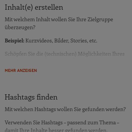
Inhalt(e) erstellen
Mit welchem Inhalt wollen Sie Ihre Zielgruppe
überzeugen?
Beispiel:
Kurzvideos, Bilder, Stories, etc.
Schöpfen Sie die (technischen) Möglichkeiten Ihres
Social-Media-Kanals aus.
MEHR ANZEIGEN
Tipp: Mit Kurzvideos Neugierde wecken
Hashtags finden
Kurzvideos sind absolut im Trend. Vor allem
Jüngere können sich damit identifizieren, sie leicht
Mit welchen Hashtags wollen Sie gefunden werden?
konsumieren und einfach teilen. Und noch einen
Vorteil bieten sie: Sie können Kurzvideos auch
Verwenden Sie Hashtags – passend zum Thema –
schnell mit dem Smartphone umsetzen, ohne
damit Ihre Inhalte besser gefunden werden.