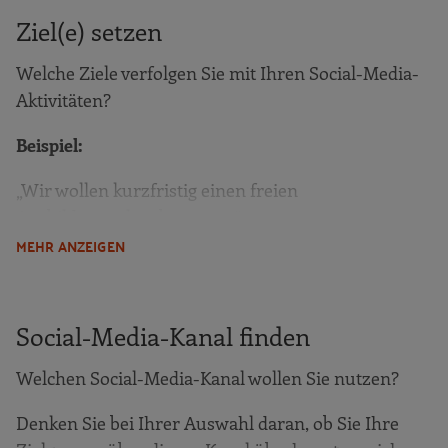
Ziel(e) setzen
Welche Ziele verfolgen Sie mit Ihren Social-Media-
Aktivitäten?
Beispiel:
„Wir wollen kurzfristig einen freien
Ausbildungsplatz besetzen.“
MEHR ANZEIGEN
„Wir wollen unseren Betrieb bei Jugendlichen
bekannter machen.“
Social-Media-Kanal finden
Welchen Social-Media-Kanal wollen Sie nutzen?
Sind Ihre Ziele messbar?
Denken Sie bei Ihrer Auswahl daran, ob Sie Ihre
z. B. Anzahl der …