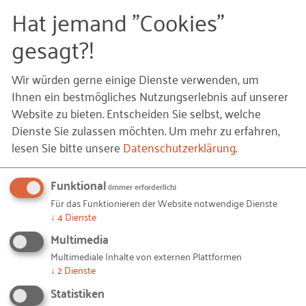
Organisation
Hat jemand "Cookies"
gesagt?!
Wie organisieren Sie Ihre Social-Media-Aktivitäten?
Beispiel:
Wir würden gerne einige Dienste verwenden, um
Ihnen ein bestmögliches Nutzungserlebnis auf unserer
Wer hat beim Thema Social Media den Hut auf?
Website zu bieten. Entscheiden Sie selbst, welche
Dienste Sie zulassen möchten.
Um mehr zu erfahren,
Wann sind Sie über Social Media erreichbar?
MEHR ANZEIGEN
lesen Sie bitte unsere
Datenschutzerklärung
.
Wer antwortet und kommentiert?
Treffen Sie sich regelmäßig im Team, um zu
Funktional
besprechen, wer was wann und wie macht?
(immer erforderlich)
Datenschutz und rechtliche
Für das Funktionieren der Website notwendige Dienste
Wer hat alles einen Zugang zu Social Media,
↓
4
Dienste
Rahmenbedingungen beachten
wer verwaltet das Passwort?
Multimedia
Wer schult neue Mitarbeitende?
Haben Sie die Nutzungsrechte für Bilder und
Multimediale Inhalte von externen Plattformen
↓
2
Dienste
Videos aller Beteiligten eingeholt?
Wo halten Sie die Ideen für Ihre Inhalte fest?
Statistiken
Wäre ein Redaktionsplan sinnvoll?
Vereinbaren Sie mit allen Beteiligten Regeln, die das