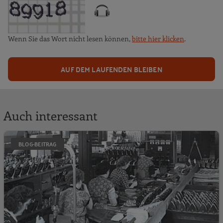
Wenn Sie das Wort nicht lesen können,
bitte hier klicken
.
AUF DEM LAUFENDEN BLEIBEN
Auch interessant
D
BLOG-BEITRAG