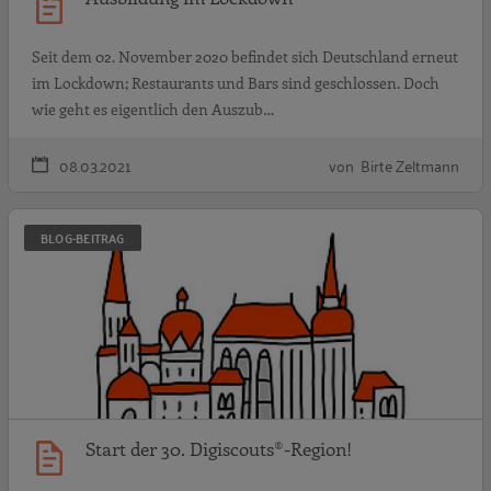
Seit dem 02. November 2020 befindet sich Deutschland erneut
im Lockdown; Restaurants und Bars sind geschlossen. Doch
wie geht es eigentlich den Auszub…
08.03.2021
von Birte Zeltmann
S
BLOG-BEITRAG
Start der 30. Digiscouts®-Region!