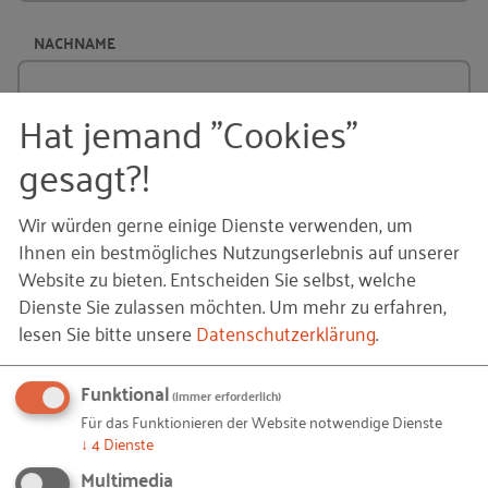
NACHNAME
Hat jemand "Cookies"
FIRMA
(OPTIONAL)
gesagt?!
Wir würden gerne einige Dienste verwenden, um
Ihnen ein bestmögliches Nutzungserlebnis auf unserer
E-MAIL
Website zu bieten. Entscheiden Sie selbst, welche
Dienste Sie zulassen möchten.
Um mehr zu erfahren,
lesen Sie bitte unsere
Datenschutzerklärung
.
NACHRICHT
Funktional
(immer erforderlich)
Für das Funktionieren der Website notwendige Dienste
↓
4
Dienste
Multimedia