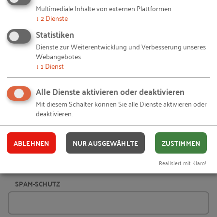
Multimediale Inhalte von externen Plattformen
↓
2
Dienste
Statistiken
Dienste zur Weiterentwicklung und Verbesserung unseres
Webangebotes
Ja, ich möchte eine Kopie der Nachricht erhalten.
↓
1
Dienst
Ja, ich stimme zu, dass das RKW
Alle Dienste aktivieren oder deaktivieren
Kompetenzzentrum meine persönlichen Daten zur
Mit diesem Schalter können Sie alle Dienste aktivieren oder
Kontaktaufnahme verwendet. Meine Einwilligung
deaktivieren.
ist freiwillig und kann jederzeit mit Wirkung für die
Zukunft per Mail an
widerruf@rkw.de
widerrufen
ABLEHNEN
NUR AUSGEWÄHLTE
ZUSTIMMEN
werden. Ferner habe ich die
Datenschutzerklärung
gelesen und verstanden.
Realisiert mit Klaro!
SPAM-SCHUTZ