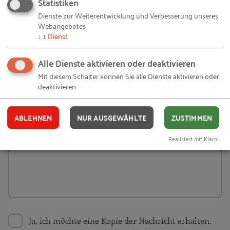
Statistiken
FIRMA
(OPTIONAL)
Dienste zur Weiterentwicklung und Verbesserung unseres
Webangebotes
↓
1
Dienst
E-MAIL
Alle Dienste aktivieren oder deaktivieren
Mit diesem Schalter können Sie alle Dienste aktivieren oder
deaktivieren.
NACHRICHT
ABLEHNEN
NUR AUSGEWÄHLTE
ZUSTIMMEN
Realisiert mit Klaro!
Ja, ich möchte eine Kopie der Nachricht erhalten.