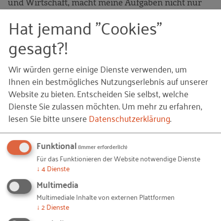
und Wirtschaft, macht meine Aufgaben nicht nur
vielseitig, sondern birgt auch eine Verantwortung,
Hat jemand "Cookies"
der ich mich gerne jeden Tag wieder stelle.
gesagt?!
Kontakt
Wir würden gerne einige Dienste verwenden, um
ANREDE
Ihnen ein bestmögliches Nutzungserlebnis auf unserer
Website zu bieten. Entscheiden Sie selbst, welche
Dienste Sie zulassen möchten.
Um mehr zu erfahren,
lesen Sie bitte unsere
Datenschutzerklärung
.
VORNAME
Funktional
(immer erforderlich)
Für das Funktionieren der Website notwendige Dienste
↓
4
Dienste
NACHNAME
Multimedia
Multimediale Inhalte von externen Plattformen
↓
2
Dienste