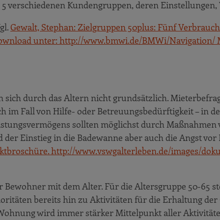
ie 5 verschiedenen Kundengruppen, deren Einstellungen
gl.
Gewalt, Stephan: Zielgruppen 50plus: Fünf Verbraucher
ownload unter: http://www.bmwi.de/BMWi/Navigation/ Mi
sich durch das Altern nicht grundsätzlich. Mieterbefr
ch im Fall von Hilfe- oder Betreuungsbedürftigkeit – in 
istungsvermögens sollten möglichst durch Maßnahmen v
der Einstieg in die Badewanne aber auch die Angst vor Ei
jektbroschüre. http://www.vswgalterleben.de/images/do
 Bewohner mit dem Alter. Für die Altersgruppe 50-65 s
oritäten bereits hin zu Aktivitäten für die Erhaltung de
ohnung wird immer stärker Mittelpunkt aller Aktivitäte