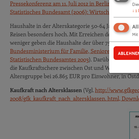
Pressekonferenz am 11. Juli 2012 in Berlin, Wiesbade
Die
↓
1
Statistisches Bundesamt (2006): Wirtschaftsrechn
Al
Haushalte in der Alterskategorie 50-64 Jahre haben
Mit
Reisen besonders hoch. Mit Erreichen des Rentenal
weniger geben die Haushalte der über 75-Jährigen fü
Bundesministerium für Familie, Senioren, Frauen un
ABLEHNE
Statistischen Bundesamtes 2003
). Darüber hinaus b
die Kaufkraftschere zwischen Ost und West am stärk
Altersgruppe bei 26.865 EUR pro Einwohner, in Ostd
Kaufkraft nach Altersklassen
(Vgl.
http://www.gfkge
2008/gfk_kaufkraft_nach_altersklassen. html, Downloa