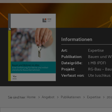
Informationen
Art:
Expertise
Publikation:
Bauen und Wo
Dateigröße:
1 MB (PDF)
Projekt:
RG-Bau – Bau
Verfasst von:
Ute Juschkus
Home
Angebot
Publikationen
Expertise
20
Sie sind hier: