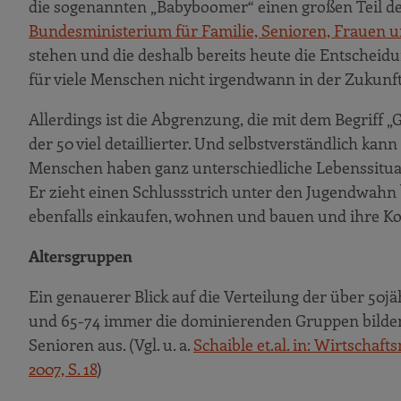
die sogenannten „Babyboomer“ einen großen Teil der
Barrierefreier Neubau „Betreute Wohnanl
Bundesministerium für Familie, Senioren, Frauen und
Neubau des Mehrgenerationenzentrums Ko
stehen und die deshalb bereits heute die Entscheid
für viele Menschen nicht irgendwann in der Zukunft
Drei Säulen-Strategie der DOGEWO in Do
Das Konzept der „Mitalternden Wohnung“ –
Allerdings ist die Abgrenzung, die mit dem Begriff „
Märkisches Viertel Berlin – Wohnen 50plus
der 50 viel detaillierter. Und selbstverständlich ka
Menschen haben ganz unterschiedliche Lebenssituati
Wer ist „PAUL“? – Das Projekt Assisted Livi
Er zieht einen Schlussstrich unter den Jugendwahn 
Der Fürstenhof in Wittlich AAL und die Br
ebenfalls einkaufen, wohnen und bauen und ihre 
Handwerkerkooperationen
Altersgruppen
Weiterführende Informationen
Publikationen
Ein genauerer Blick auf die Verteilung der über 50jä
und 65-74 immer die dominierenden Gruppen bilden
Organisationen und Ansprechpartner
Senioren aus. (Vgl. u. a.
Schaible et.al. in: Wirtschaf
Weiterbildungsangebote
2007, S. 18
)
Fazit