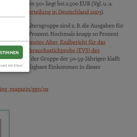
Generation 50+ liegt bei 2.500 EUR (Vgl. u. a.
inkommensverteilung in Deutschland 2003
).
in dieser Altersgruppe sind z. B. die Ausgaben für
hnittlich 20 Prozent. Nochmals knapp 20 Prozent
n: Wirtschaftsmotor Alter, Endbericht für das
mens- und Verbrauchsstichprobe (EVS) des
STIMMEN
 Gerade in der Gruppe der 50-59-Jährigen klafft
siert mit Klaro!
hnittlich verfügbare Einkommen in dieser
ting_magazin/ggn/02