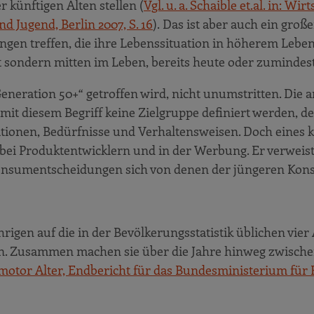
 künftigen Alten stellen (
Vgl. u. a. Schaible et.al. in: W
age Sonnengarten“ in Obernkirchen
 Jugend, Berlin 2007, S. 16
). Das ist aber auch ein groß
rnhasen in Stuttgart-Wangen
ungen treffen, die ihre Lebenssituation in höherem Lebe
 sondern mitten im Leben, bereits heute oder zumindest
rtmund
 Altersvorsorge auf Sächsisch
Generation 50+“ getroffen wird, nicht unumstritten. Die a
 Mittendrin und bestens versorgt
nn mit diesem Begriff keine Zielgruppe definiert werden, 
onen, Bedürfnisse und Verhaltensweisen. Doch eines kan
ng in Kaiserslautern
bei Produktentwicklern und in der Werbung. Er verweist 
ötchentaste
Konsumentscheidungen sich von denen der jüngeren Ko
hrigen auf die in der Bevölkerungsstatistik üblichen vier
. Zusammen machen sie über die Jahre hinweg zwische
tsmotor Alter, Endbericht für das Bundesministerium für 