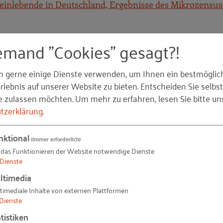
leinlebende in Deutschland, Ergebnisse des Mikrozensus 2
 Bevölkerung, langsam (von 1991 bis 2004 um 2,4 Prozent)
emand "Cookies" gesagt?!
ng der deutschen Haushalte. Die Zahl der Einpersonenhaus
sogar um 3.375.000 (5 Prozent) darunter vor allem Zwei
n gerne einige Dienste verwenden, um Ihnen ein bestmöglic
lebnis auf unserer Website zu bieten. Entscheiden Sie selbst
gen für die Entwicklung von Wohnungsund Baunachfrage z
e zulassen möchten.
Um mehr zu erfahren, lesen Sie bitte un
n Eigenheimen, wird seltener. Haushalte von Paaren oh
tzerklärung
.
endem Anteil. Dieser Trend wird sich auch in der Zukunf
haltszahlen und wirkt sich damit positiv auf die Wohnu
nktional
(immer erforderlich)
 das Funktionieren der Website notwendige Dienste
Dienste
e Kaufkraft. Die sogenannten „Silver Ager“ oder „Best A
ltimedia
d die Einkommensverhältnisse älterer Menschen heute un
timediale Inhalte von externen Plattformen
Dienste
11 in die zwei niedrigsten Einkommensklassen (bis 700 
tistiken
desamt: Alleinlebende in Deutschland, Ergebnisse des Mi