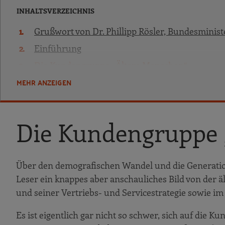
INHALTSVERZEICHNIS
Grußwort von Dr. Phillipp Rösler, Bundesminist
Einführung
Die Kundengruppe „Ältere Menschen“
MEHR ANZEIGEN
Bauen und Wohnen im Alter
Gesetzliche Grundlagen
Finanzierung und Wirtschaftlichkeit
Die Kundengruppe 
Maßnahmen zur Wohnraumanpassung im 
Besondere Wohnformen für ältere Mensc
Über den demografischen Wandel und die Generation 5
Ambient Assisted Living (AAL) und Smart L
Leser ein knappes aber anschauliches Bild von der 
Chancen für die Bauwirtschaft: Sanieren, Mo
und seiner Vertriebs- und Servicestrategie sowie im
Neun gute Beispiele
Es ist eigentlich gar nicht so schwer, sich auf die K
Barrierefreies Eigenheim – Neubau oder S