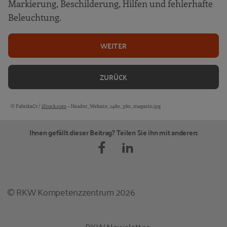
Markierung, Beschilderung, Hilfen und fehlerhafte
Beleuchtung.
WEITER
ZURÜCK
© FabrikaCr /
iStock.com
– Header_Website_1460_360_magazin.jpg
Bildquellen und Copyright-Hinweise
Ihnen gefällt dieser Beitrag? Teilen Sie ihn mit anderen:
© RKW Kompetenzzentrum 2026
RKW Newsletter