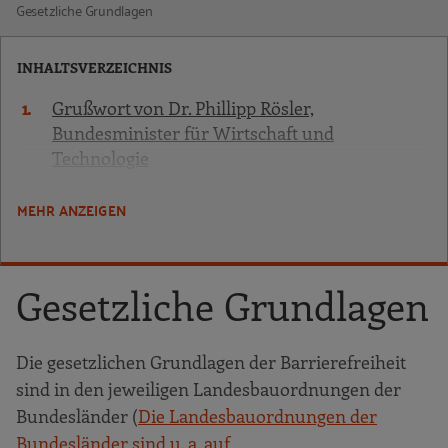
Gesetzliche Grundlagen
INHALTSVERZEICHNIS
Grußwort von Dr. Phillipp Rösler,
Bundesminister für Wirtschaft und
Technologie
Einführung
MEHR ANZEIGEN
Die Kundengruppe „Ältere Menschen“
Bauen und Wohnen im Alter
Gesetzliche Grundlagen
Gesetzliche Grundlagen
Finanzierung und Wirtschaftlichkeit
Die gesetzlichen Grundlagen der Barrierefreiheit
Maßnahmen zur Wohnraumanpassung im
Neubau und im Bestand
sind in den jeweiligen Landesbauordnungen der
Bundesländer (
Die Landesbauordnungen der
Besondere Wohnformen für ältere
Bundesländer sind u. a. auf
Menschen