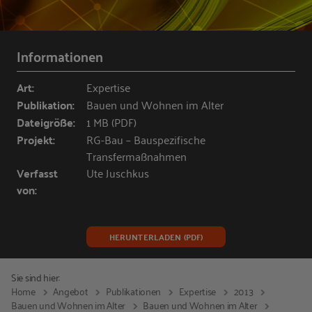
Informationen
Art:
Expertise
Publikation:
Bauen und Wohnen im Alter
Dateigröße:
1 MB (PDF)
Projekt:
RG-Bau – Bauspezifische
Transfermaßnahmen
Verfasst
Ute Juschkus
von:
HERUNTERLADEN (PDF)
Sie sind hier:
Home
Angebot
Publikationen
Expertise
2013
Bauen und Wohnen im Alter
Bauen und Wohnen im Alter