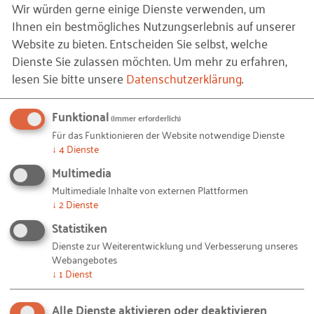
Wohnformen von Bedeutung sein.
Wir würden gerne einige Dienste verwenden, um
Das Konzept der „Mitalternden Wohnung“
Ihnen ein bestmögliches Nutzungserlebnis auf unserer
– Altersvorsorge auf Sächsisch
Aufgrund der Vielfalt von Einschränkungen und
Website zu bieten. Entscheiden Sie selbst, welche
möglichen Behinderungen müssen die Normen zur
Märkisches Viertel Berlin – Wohnen 50plus
Dienste Sie zulassen möchten.
Um mehr zu erfahren,
Barrierefreiheit allgemeingültig sein, auf Aussagen
Mittendrin und bestens versorgt
lesen Sie bitte unsere
Datenschutzerklärung
.
zu individuellen Einschränkungen muss darin
Wer ist „PAUL“? – Das Projekt Assisted
verzichtet werden. Normen können nicht mehr
Funktional
Living in Kaiserslautern
(immer erforderlich)
sein, als eine Beschreibung des kleinsten
Für das Funktionieren der Website notwendige Dienste
Der Fürstenhof in Wittlich AAL und die
↓
4
Dienste
gemeinsamen Nenners. Sie bilden aber die
Brötchentaste
Grundlage, auf der Planer und Ausführende
Multimedia
Handwerkerkooperationen
aufbauen müssen. Wichtige Normen (Einen guten
Multimediale Inhalte von externen Plattformen
↓
2
Dienste
Weiterführende Informationen
Überblick über den Inhalt der DIN-Normen findet
Statistiken
man unter
http://www.wirtschaftsfaktor-alter.de/
Publikationen
fileadmin/user_upload/083110_DIN_Tabelle_WiFaLo
Dienste zur Weiterentwicklung und Verbesserung unseres
Organisationen und Ansprechpartner
Webangebotes
go.pdf
), um sich in der barrierefreien Planung
↓
1
Dienst
Weiterbildungsangebote
ersten Lösungsansätzen zu nähern, sind:
Fazit
Alle Dienste aktivieren oder deaktivieren