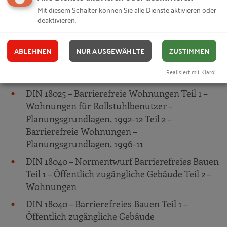
DIN 18024 – Barrierefreies Bauen
Mit diesem Schalter können Sie alle Dienste aktivieren oder
deaktivieren.
Teil 1 – Straßen, Plätze, Wege, öffentliche
Verkehrs- und Grünanlagen sowie Spielplätze –
Planungsgrundlagen, 1998-01
ABLEHNEN
NUR AUSGEWÄHLTE
ZUSTIMMEN
Teil 2 – Öffentlich zugängige Gebäude und
Realisiert mit Klaro!
Arbeitsstätten – Planungsgrundlagen, 1996-11
DIN 18025 – Barrierefreie Wohnungen Teil 1 –
Wohnungen für Rollstuhlbenutzer –
Planungsgrundlagen, 1992-12 Teil 2 –
Barrierefreie Wohnungen –
Planungsgrundlagen, 1996-11
DIN 18040 – Normentwurf Barrierefreies Bauen
Teil 1 – Öffentlich zugängliche Gebäude Teil 2 –
Wohnungen
DIN 18040 – Barrierefreies Bauen Teil 1 –
Öffentlich zugängliche Gebäude