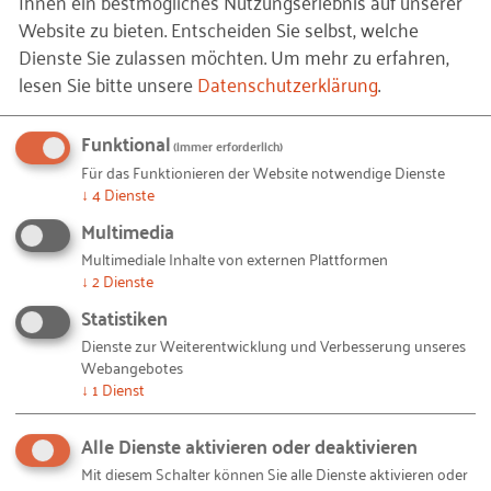
Ihnen ein bestmögliches Nutzungserlebnis auf unserer
Website zu bieten. Entscheiden Sie selbst, welche
Dienste Sie zulassen möchten.
Um mehr zu erfahren,
Kapitel 7.5 - Anerkennung
lesen Sie bitte unsere
Datenschutzerklärung
.
und Identifikation
Funktional
(immer erforderlich)
Für das Funktionieren der Website notwendige Dienste
Wettbewerbe:
↓
4
Dienste
Multimedia
Welche es in Deutschland gibt
Multimediale Inhalte von externen Plattformen
↓
2
Dienste
© RKW Kompetenzzentrum – csm_Header-Handbuch-GOS_aea05a722a.jpg
Bildquellen und Copyright-Hinweise
Statistiken
Dienste zur Weiterentwicklung und Verbesserung unseres
Ihnen gefällt dieser Beitrag? Teilen Sie ihn mit anderen:
Webangebotes
↓
1
Dienst
Alle Dienste aktivieren oder deaktivieren
Mit diesem Schalter können Sie alle Dienste aktivieren oder