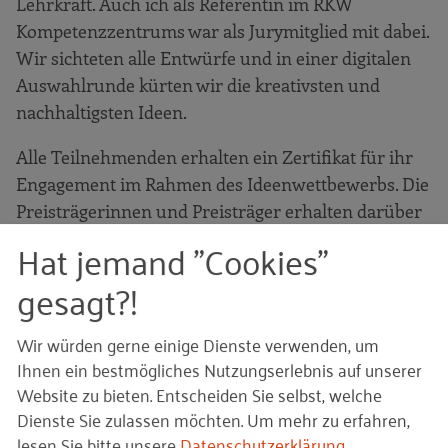
Lehrkraft. Auch ich als Referentin im RKW
Kompetenzzentrums war als Jurymitglied mit dabei.
Wir sichteten alle Entwürfe und in einer digitalen
Auswahlrunde kürten wir die kreativsten und
nachhaltigsten Ideen.
Alle Teilnehmenden erhalten ein Zertifikat für ihr
Engagement im Rahmen des Ideenwettbewerbs. Die
Preisträgerinnen und Preisträger erhalten darüber
hinaus eine Urkunde sowie Sachpreise.
Hat jemand "Cookies"
gesagt?!
Wir würden gerne einige Dienste verwenden, um
Ihnen ein bestmögliches Nutzungserlebnis auf unserer
Website zu bieten. Entscheiden Sie selbst, welche
Dienste Sie zulassen möchten.
Um mehr zu erfahren,
lesen Sie bitte unsere
Datenschutzerklärung
.