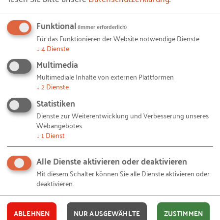
Funktional
(immer erforderlich)
Die ersten Plätze in den
Für das Funktionieren der Website notwendige Dienste
↓
4
Dienste
verschiedenen Bereichen
Multimedia
Themenfeld „Wirtschaft“
Multimediale Inhalte von externen Plattformen
↓
2
Dienste
Platz 1: Ein Team aus drei Schülerinnen und
Statistiken
Schülern im Alter zwischen 10 und 13 Jahren vom
Dienste zur Weiterentwicklung und Verbesserung unseres
Evangelischen Mörike Gymnasiums Stuttgart
Webangebotes
möchte eine Website für lokale Händler entwickeln.
↓
1
Dienst
Beim Kauf kann eine freiwillige Spende für soziale
Projekte geleistet werden. Dem Käufer werden beim
Alle Dienste aktivieren oder deaktivieren
Produktkauf Spendenprojekte vorgeschlagen.
Mit diesem Schalter können Sie alle Dienste aktivieren oder
deaktivieren.
Themenfeld „Gesellschaft“
ABLEHNEN
NUR AUSGEWÄHLTE
ZUSTIMMEN
Platz 1: Eine Gruppe von zwei Mädchen, die 13 Jahre