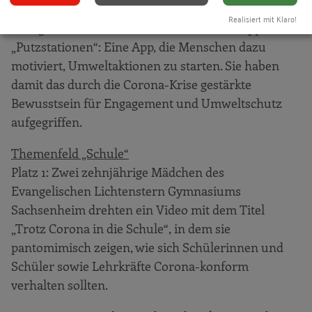
alt sind und das Evangelische Mörike Gymnasium
Realisiert mit Klaro!
Stuttgart besuchen, hatte die Idee für die App
„Putzstationen“: Eine App, die Menschen dazu
motiviert, Umweltaktionen zu starten. Sie haben
damit das durch die Corona-Krise gestärkte
Bewusstsein für Engagement und Umweltschutz
aufgegriffen.
Themenfeld „Schule“
Platz 1: Zwei zehnjährige Mädchen des
Evangelischen Lichtenstern Gymnasiums
Sachsenheim drehten ein Video mit dem Titel
„Trotz Corona in die Schule“, in dem sie
pantomimisch zeigen, wie sich Schülerinnen und
Schüler sowie Lehrkräfte Corona-konform
verhalten sollten.