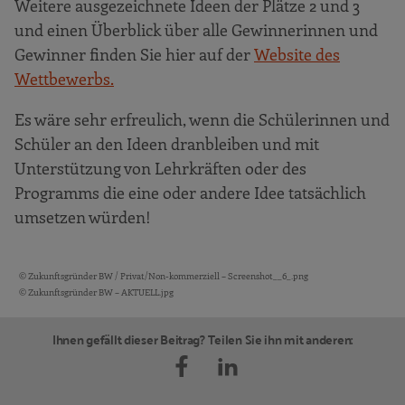
Weitere ausgezeichnete Ideen der Plätze 2 und 3
und einen Überblick über alle Gewinnerinnen und
Gewinner finden Sie hier auf der
Website des
Wettbewerbs.
Es wäre sehr erfreulich, wenn die Schülerinnen und
Schüler an den Ideen dranbleiben und mit
Unterstützung von Lehrkräften oder des
Programms die eine oder andere Idee tatsächlich
umsetzen würden!
© Zukunftsgründer BW / Privat/Non-kommerziell – Screenshot__6_.png
Bildquellen und Copyright-Hinweise
© Zukunftsgründer BW – AKTUELL.jpg
Ihnen gefällt dieser Beitrag? Teilen Sie ihn mit anderen: