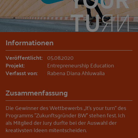
Informationen
Veröffentlicht:
05.08.2020
Projekt:
Entrepreneurship Education
Verfasst von:
Rabena Diana Ahluwalia
Zusammenfassung
Die Gewinner des Wettbewerbs „It’s your turn“ des
Programms "Zukunftsgründer BW" stehen fest. Ich
als Mitglied der Jury durfte bei der Auswahl der
kreativsten Ideen mitentscheiden.