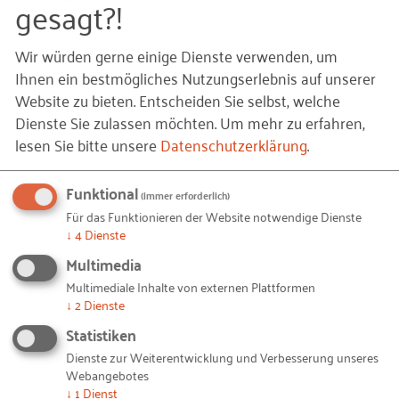
gesagt?!
Kompetenzzentrum durchgeführt, das die
Gründerwoche Deutschland
im Auftrag des
Wir würden gerne einige Dienste verwenden, um
Bundesministeriums für Wirtschaft und Energie
Ihnen ein bestmögliches Nutzungserlebnis auf unserer
(BMWi) bundesweit koordiniert. Das Pitch-Event
Website zu bieten. Entscheiden Sie selbst, welche
fand im Rahmen der Gründermesse
DIE INITIALE
Dienste Sie zulassen möchten.
Um mehr zu erfahren,
in Dortmund statt, wo das BMWi mit einem
lesen Sie bitte unsere
Datenschutzerklärung
.
Messestand und ganztägigem Vortragsprogramm
vertreten war.
Funktional
(immer erforderlich)
Für das Funktionieren der Website notwendige Dienste
Die Jury setzte sich zusammen aus Martin Kalhöfer
↓
4
Dienste
(Germany Trade & Invest, GTAI), Jan Ritter (Seed
Multimedia
Forward, Finalist Future Agro Challenge 2016/2017),
Multimediale Inhalte von externen Plattformen
Wilhelmina Jewell Sparks (Leiterin der Fachgruppe
↓
2
Dienste
Food/ Foodtech beim Bundesverband Deutsche
Statistiken
Startups), Joana Wensing (Rheinische Friedrich-
Dienste zur Weiterentwicklung und Verbesserung unseres
Wilhelms-Universität Bonn, Schwerpunkt
Webangebotes
Technologie- und Innovationsmanagement im
↓
1
Dienst