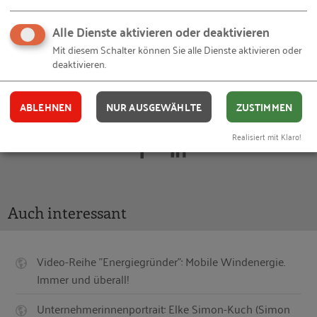
Agribusiness) und Matthias Wischnewsky (Business
Angels Netzwerk Deutschland e.V.).
Alle Dienste aktivieren oder deaktivieren
Mit diesem Schalter können Sie alle Dienste aktivieren oder
deaktivieren.
Fotocredit: Westfalenhallen Dortmund/Anja Cord
ABLEHNEN
NUR AUSGEWÄHLTE
ZUSTIMMEN
Ihnen gefällt dieser Beitrag? Teilen Sie ihn mit anderen:
Realisiert mit Klaro!
Auch interessant
Video-Reihe "Energiegründer": Mobile Windenergie.
Immer und überall!
Unternehmerinnenportrait: Elke Simon-Kuch (Simon