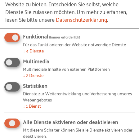
Zusammenarbeitskultur wichtig finden. Bei der
Website zu bieten. Entscheiden Sie selbst, welche
Umsetzung haben die Einbindung der internen
Dienste Sie zulassen möchten.
Um mehr zu erfahren,
Akteure, wie dem Gesundheitsnetzwerk und dem
lesen Sie bitte unsere
Datenschutzerklärung
.
Betriebsrat, sowie das Nutzen externen Know-hows
von Krankenkassen oder Seminaranbietern einen
Funktional
(immer erforderlich)
hohen Stellenwert.
Für das Funktionieren der Website notwendige Dienste
↓
4
Dienste
Ein effizientes Gesundheitsmanagement muss
Multimedia
darüber hinaus systematisch konzipiert und auf die
Multimediale Inhalte von externen Plattformen
Besonderheiten des Unternehmens abgestimmt
↓
2
Dienste
sein, auch wenn dieser Prozess immer einen
Statistiken
gewissen Vorlauf in Anspruch nimmt. Je
Dienste zur Weiterentwicklung und Verbesserung unseres
ganzheitlicher das Gesundheitsmanagement also
Webangebotes
↓
1
Dienst
wird, umso stärker bewegt es sich in Richtung
Organisationsentwicklung.
Alle Dienste aktivieren oder deaktivieren
>> Ausführliche Informationen auf der
Mit diesem Schalter können Sie alle Dienste aktivieren oder
deaktivieren.
Projektwebsite