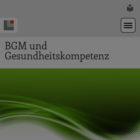
Zur Navigation springen
Zum Hauptinhalt springen
BGM und
Gesundheitskompetenz