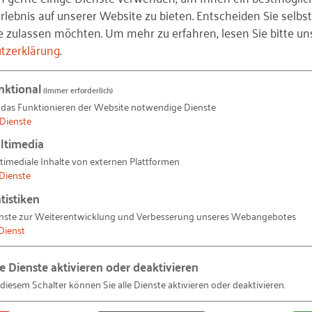
d Facharbeitergewinnung / Fachkräftesicherung
lebnis auf unserer Website zu bieten. Entscheiden Sie selbst
bH)
e zulassen möchten.
Um mehr zu erfahren, lesen Sie bitte un
tzerklärung
.
ldungsausschuss Zentralverband Deutsches Baugewerbe
nktional
(immer erforderlich)
 das Funktionieren der Website notwendige Dienste
Dienste
ltimedia
timediale Inhalte von externen Plattformen
Dienste
tistiken
nste zur Weiterentwicklung und Verbesserung unseres Webangebotes
Dienst
le Dienste aktivieren oder deaktivieren
 diesem Schalter können Sie alle Dienste aktivieren oder deaktivieren.