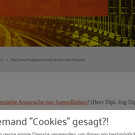
16
Nachwuchsgewinnung heute und morgen
ezielte Ansprache von Jugendlichen?
(Herr Dipl.-Ing. Di
emand "Cookies" gesagt?!
 Unternehmen integriert und ausgebildet werden?
(Nils
n gerne einige Dienste verwenden, um Ihnen ein bestmöglic