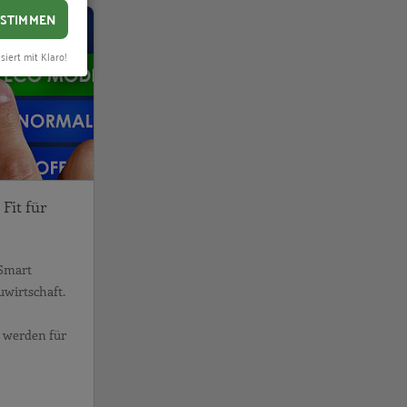
ießen und nutzen“
wirtschaft besser erschließen und nutzen
Fit für die Zukunft – Fit für Smart Home
STIMMEN
siert mit Klaro!
 Fit für
 Smart
uwirtschaft.
u werden für