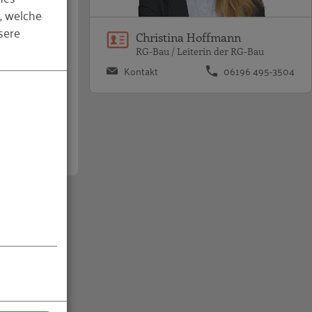
, welche
sere
Christina Hoffmann
RG-Bau / Leiterin der RG-Bau
 – ZDB)
Kontakt
06196 495-3504