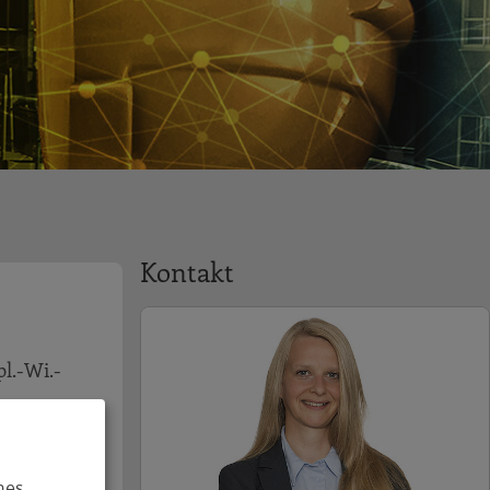
Kontakt
pl.-Wi.-
 Olov
hes