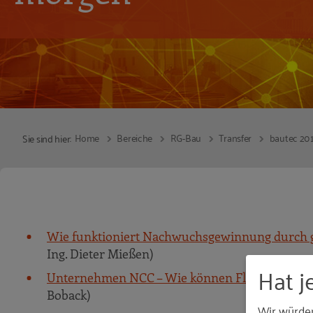
Home
Bereiche
RG-Bau
Transfer
bautec 20
Sie sind hier:
Wie funktioniert Nachwuchsgewinnung durch g
Ing. Dieter Mießen)
Hat j
Unternehmen NCC – Wie können Flüchtlinge im
Boback)
Wir würde