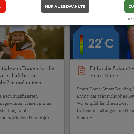
ung: „Potentiale von Frauen für die Bauwirtschaft besser erschl
Potentiale von Frauen für die Bau
N
NUR AUSGEWÄHLTE
ZU
BLOG-BEITRAG
Reali
ntiale von Frauen für die
Fit für die Zukunft –
irtschaft besser
Smart Home
hließen und nutzen
Smart Home, Smart Building,
e nach qualifizierten
Living, das geht nicht ohne Ba
ten gewinnen Frauen immer
Wir empfehlen Ihnen zwei
edeutung für die
Fachveranstaltungen um fit z
men. Mit dem Pilotprojekt
Smart H…
d…