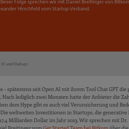
 dieser Folge sprechen wir mit Daniel Breitinger von Bitko
exander Hirschfeld vom Startup-Verband.
KI und Startups
e - spätestens seit Open AI mit ihrem Tool Chat GPT die 
t. Nach lediglich zwei Monaten hatte der Anbieter die Za
ben dem Hype gibt es auch viel Verunsicherung und Bed
Die weltweiten Investitionen in Startups, die generative 
 17,4 Milliarden Dollar im Jahr 2023. Wir sprechen mit Dr.
iel Breitinger vom
Get Started Team bei Bitkom
über die