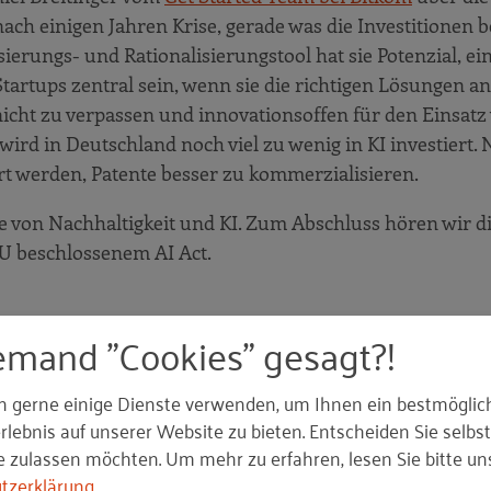
ch einigen Jahren Krise, gerade was die Investitionen bet
ierungs- und Rationalisierungstool hat sie Potenzial, ei
artups zentral sein, wenn sie die richtigen Lösungen an
 nicht zu verpassen und innovationsoffen für den Einsatz
ird in Deutschland noch viel zu wenig in KI investiert.
rt werden, Patente besser zu kommerzialisieren.
von Nachhaltigkeit und KI. Zum Abschluss hören wir d
U beschlossenem AI Act.
emand "Cookies" gesagt?!
o steht die deutsche Wirtschaft?
 Intelligenz (2021)
n gerne einige Dienste verwenden, um Ihnen ein bestmöglic
lebnis auf unserer Website zu bieten. Entscheiden Sie selbst
gitalen Marketing (2024)
e zulassen möchten.
Um mehr zu erfahren, lesen Sie bitte un
I Hype Into Profits (2023) - siehe hierzu
tzerklärung
.