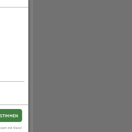
luste-
STIMMEN
siert mit Klaro!