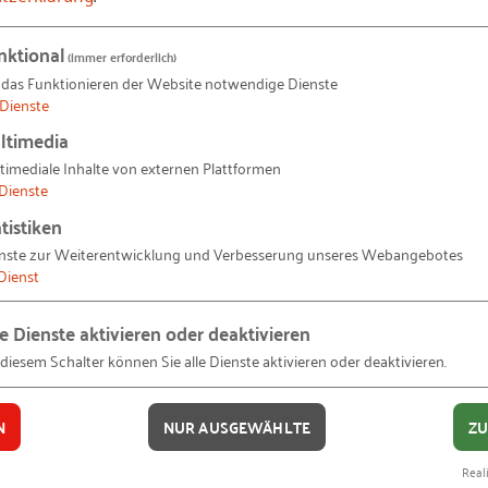
p-could-make-early-products-a-hard-sell-bdd29b9f
oder
openai-ki-tools-bescheren-unternehmen-bisher-nur-ver
nktional
(immer erforderlich)
 das Funktionieren der Website notwendige Dienste
 (2024)
Dienste
ltimedia
den steigt (2023)
timediale Inhalte von externen Plattformen
Dienste
tistiken
nste zur Weiterentwicklung und Verbesserung unseres Webangebotes
Dienst
le Dienste aktivieren oder deaktivieren
 diesem Schalter können Sie alle Dienste aktivieren oder deaktivieren.
N
NUR AUSGEWÄHLTE
ZU
Reali