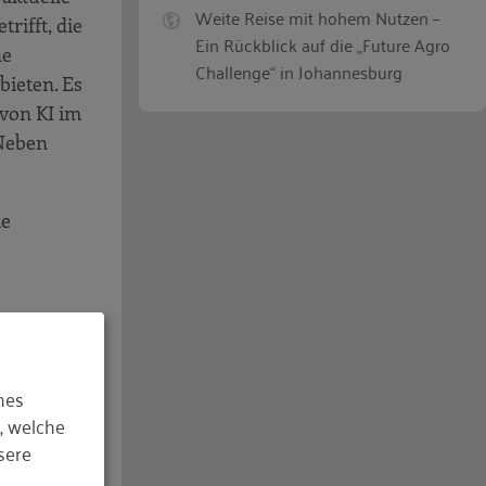
Weite Reise mit hohem Nutzen –
rifft, die
Ein Rückblick auf die „Future Agro
ne
Challenge“ in Johannesburg
bieten. Es
 von KI im
 Neben
ie
hes
, welche
sere