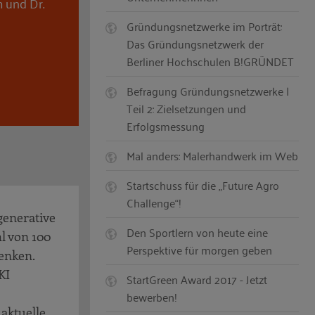
m und Dr.
Gründungsnetzwerke im Porträt:
Das Gründungsnetzwerk der
Berliner Hochschulen B!GRÜNDET
Befragung Gründungsnetzwerke |
Teil 2: Zielsetzungen und
Erfolgsmessung
Mal anders: Malerhandwerk im Web
Startschuss für die „Future Agro
Challenge“!
generative
Den Sportlern von heute eine
hl von 100
Perspektive für morgen geben
enken.
KI
StartGreen Award 2017 - Jetzt
bewerben!
 aktuelle