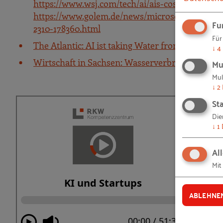
https://www.wsj.com/tech/ai/ais-costly-buildu
https://www.golem.de/news/microsoft-google-
Fu
2310-178360.html
Für
The Atlantic: AI ist taking Water from the desert
↓
4
Mu
Wirtschaft in Sachsen: Wasserverbrauch in Dres
Mul
↓
2
Sta
Die
↓
1
Al
Mit
ABLEHNE