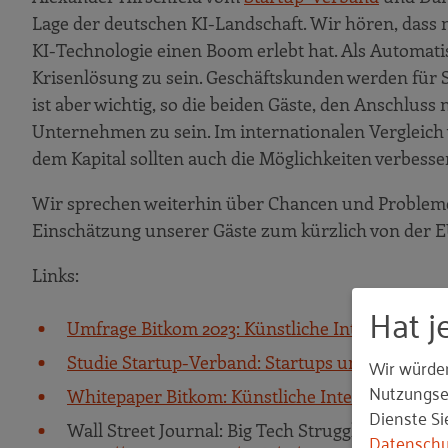
Lage der deutschen KI-Landschaft. Wir hören, dass na
KI-Technologie einen Boom erlebt hat. Als Automatis
Krisenlösung zu sein. Geschäftskunden werden für St
ist aber wichtig, so die beiden Gäste, den Anschluss
Unternehmen zu sein. Im internationalen Vergleich w
dem Kapital sollten auch die Möglichkeiten verbesse
Wir sprechen weiterhin über Chancen und Probleme 
Einschätzung unserer Gäste zum kürzlich von der E
Links:
Hat j
Umfrage Bitkom 2023: Künstliche Intelligenz – W
Studie Startup-Verband: Startups und künstliche
Wir würde
Nutzungser
Whitepaper Bitkom: Künstliche Intelligenz im di
Dienste Si
Wall Street Journal: Big Tech Struggles to Turn A
Datenschu