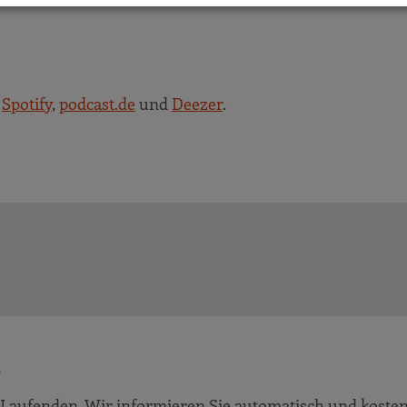
,
Spotify
,
podcast.de
und
Deezer
.
!
Laufenden. Wir informieren Sie automatisch und kosten