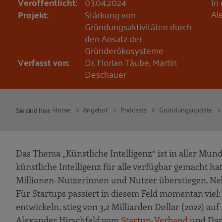
Veröffentlicht:
03.04.2024
In
Al
Projekt:
Stärkung von
Gründungsaktivitäten durch
den Ansatz der
Gründerökosysteme
Verfasst von:
Dr. Florian Täube, Martin
Deschauer
Home
Angebot
Podcasts
Gründungsupdate
Sie sind hier:
Das Thema „Künstliche Intelligenz“ ist in aller Mund
künstliche Intelligenz für alle verfügbar gemacht ha
Millionen-Nutzerinnen und Nutzer überstiegen. Ne
Für Startups passiert in diesem Feld momentan viel: 
entwickeln, stieg von 3,2 Milliarden Dollar (2022) auf
Alexander Hirschfeld vom
Startup-Verband
und Dan