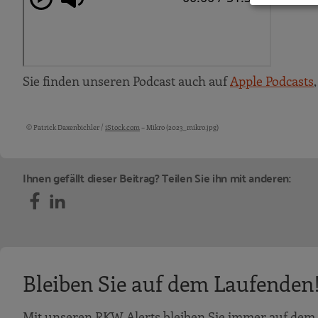
Sie finden unseren Podcast auch auf
Apple Podcasts
© Patrick Daxenbichler /
iStock.com
– Mikro (2023_mikro.jpg)
Bildquellen und Copyright-Hinweise
Ihnen gefällt dieser Beitrag? Teilen Sie ihn mit anderen:
Bleiben Sie auf dem Laufenden
Mit unseren RKW Alerts bleiben Sie immer auf dem 